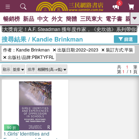
5
暢銷榜
新品
中文
外文
簡體
三民東大
電子書
親子
GO
大獎肯定！A.F. Steadman 獲年度作家，《史坎德》系列帶
搜尋結果
/
Kandie Brinkman
、
熱搜：
東野圭吾
高希均教授回憶錄
篩選
、
、
、
The Odyssey
父親節
如果歷
作者：Kandie Brinkman
出版日期:2022~2023
裝訂方式:平裝
、
、
史是一群喵
暑期推薦
國際布克
、
、
出版社/品牌:PBKTYFRL
獎 臺灣漫遊錄
方念華
台灣的李
、
、
登輝時代
數學女孩：黎曼猜想
共
1
筆
顯示
排序
偉大的迷走神經
第
1
/ 1
頁
90 折
1.
Girls' Identities and