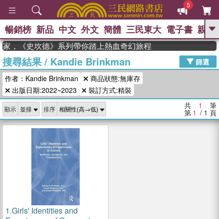
5
暢銷榜
新品
中文
外文
簡體
三民東大
電子書
親子
GO
獲年度作家，《史坎德》系列帶你踏上熱血奇幻旅程
搜尋結果
/
Kandie Brinkman
、
、
熱搜：
東野圭吾
The Odyssey
篩選
、
、
父親節
如果歷史是一群喵
暑期
作者：Kandie Brinkman
商品狀態:無庫存
、
、
推薦
國際布克獎 臺灣漫遊錄
方
、
、
出版日期:2022~2023
裝訂方式:精裝
念華
台灣的李登輝時代
數學女
、
孩：黎曼猜想
偉大的迷走神經
共
1
筆
顯示
排序
第
1
/ 1
頁
1.
Girls' Identities and