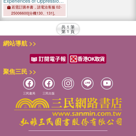
Experiences of Oppression
in Schools：Resilience,
若需訂購本書，請電洽客服 02-
Resistance, and
25006600[分機130、131]。
Transformation
共
1
筆
第
1
頁
網站導航 >>
聚焦三民 >>
三民書局
三民出版