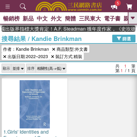
5
暢銷榜
新品
中文
外文
簡體
三民東大
電子書
親子
GO
國出版界指標大獎肯定！A.F. Steadman 獲年度作家，《史
搜尋結果
/
Kandie Brinkman
、
熱搜：
東野圭吾
高希均教授回憶錄
篩選
、
、
、
The Odyssey
父親節
如果歷
作者：Kandie Brinkman
商品類型:外文書
、
、
史是一群喵
暑期推薦
國際布克
、
、
出版日期:2022~2023
裝訂方式:精裝
獎 臺灣漫遊錄
方念華
台灣的李
、
、
登輝時代
數學女孩：黎曼猜想
共
1
筆
顯示
排序
偉大的迷走神經
第
1
/ 1
頁
1.
Girls' Identities and