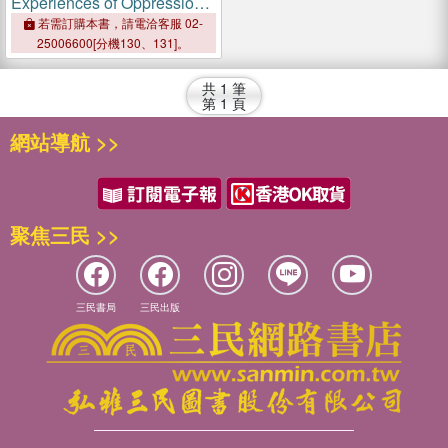
Experiences of Oppression
in Schools：Resilience,
若需訂購本書，請電洽客服 02-
Resistance, and
25006600[分機130、131]。
Transformation
共
1
筆
第
1
頁
網站導航 >>
聚焦三民 >>
三民書局
三民出版