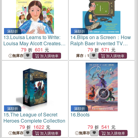
滿額折
滿額折
13.
Louisa Learns to Write:
14.
Blips on a Screen：How
Louisa May Alcott Creates
Ralph Baer Invented TV
Little Women
79
601
Video Gaming and
79
571
Launched a Worldwide
無庫存
庫存：1
Obsession
滿額折
滿額折
15.
The League of Secret
16.
Boots
Heroes Complete Collection
79
1622
79
541
無庫存
無庫存