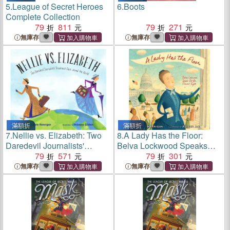
5.
League of Secret Heroes
6.
Boots
Complete Collection
79
811
79
271
無庫存
無庫存
滿額折
滿額折
7.
Nellie vs. Elizabeth: Two
8.
A Lady Has the Floor:
Daredevil Journalists'
Belva Lockwood Speaks
Breakneck Race Around the
79
571
Out for Women's Rights
79
301
World
無庫存
無庫存