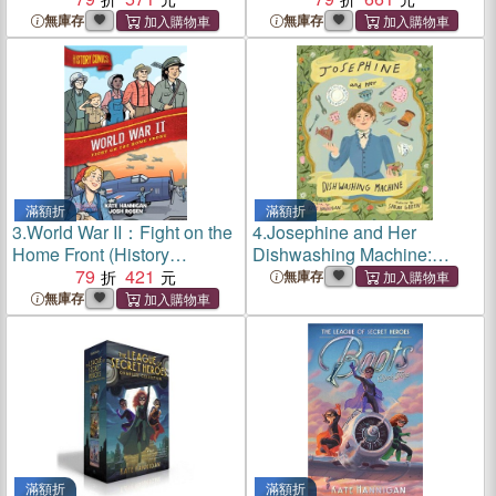
Lover Changed the
無庫存
無庫存
Environmental Movement
滿額折
滿額折
3.
World War II：Fight on the
4.
Josephine and Her
Home Front (History
Dishwashing Machine:
Comics)
79
421
Josephine Cochrane's
無庫存
Bright Invention Makes a
無庫存
Splash
滿額折
滿額折