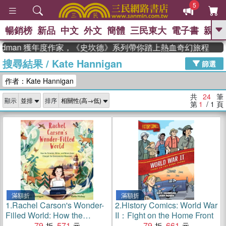
5
暢銷榜
新品
中文
外文
簡體
三民東大
電子書
親子
GO
dman 獲年度作家，《史坎德》系列帶你踏上熱血奇幻旅程
搜尋結果
/
Kate Hannigan
、
熱搜：
東野圭吾
高希均教授回憶錄
篩選
、
、
、
The Odyssey
父親節
如果歷
作者：Kate Hannigan
、
、
史是一群喵
暑期推薦
國際布克
、
、
獎 臺灣漫遊錄
方念華
台灣的李
共
24
筆
顯示
排序
、
、
登輝時代
數學女孩：黎曼猜想
第
1
/ 1
頁
偉大的迷走神經
滿額折
滿額折
1.
Rachel Carson's Wonder-
2.
History Comics: World War
Filled World: How the
II：Fight on the Home Front
Scientist, Writer, and Nature
79
571
79
661