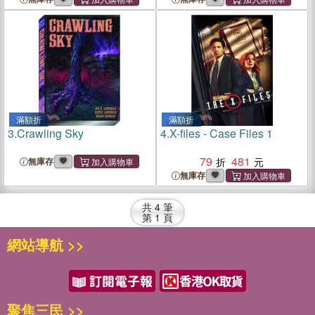
滿額折
滿額折
3.
Crawling Sky
4.
X-files - Case Files 1
79
481
無庫存
無庫存
共
4
筆
第
1
頁
網站導航 >>
聚焦三民 >>