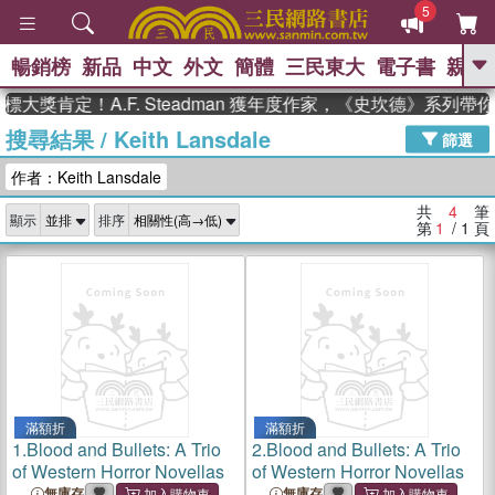
5
暢銷榜
新品
中文
外文
簡體
三民東大
電子書
親子
GO
大獎肯定！A.F. Steadman 獲年度作家，《史坎德》系列帶
搜尋結果
/
Keith Lansdale
、
熱搜：
東野圭吾
高希均教授回憶錄
篩選
、
、
、
The Odyssey
父親節
如果歷
作者：Keith Lansdale
、
、
史是一群喵
暑期推薦
國際布克
、
、
獎 臺灣漫遊錄
方念華
台灣的李
共
4
筆
顯示
排序
、
、
登輝時代
數學女孩：黎曼猜想
第
1
/ 1
頁
偉大的迷走神經
滿額折
滿額折
1.
Blood and Bullets: A Trio
2.
Blood and Bullets: A Trio
of Western Horror Novellas
of Western Horror Novellas
無庫存
無庫存