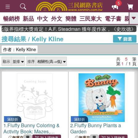
5
暢銷榜
新品
中文
外文
簡體
三民東大
電子書
親子
GO
版界指標大獎肯定！A.F. Steadman 獲年度作家，《史坎德
搜尋結果
/
Kelly Kline
、
、
熱搜：
東野圭吾
The Odyssey
篩選
、
、
父親節
如果歷史是一群喵
暑期
作者：Kelly Kline
、
、
推薦
國際布克獎 臺灣漫遊錄
方
、
、
念華
台灣的李登輝時代
數學女
共
5
筆
顯示
排序
、
孩：黎曼猜想
偉大的迷走神經
第
1
/ 1
頁
滿額折
滿額折
1.
Fluffy Bunny Coloring &
2.
Fluffy Bunny Plants a
Activity Book: Mazes,
Garden
Crosswords, Games, Fun
無庫存
無庫存