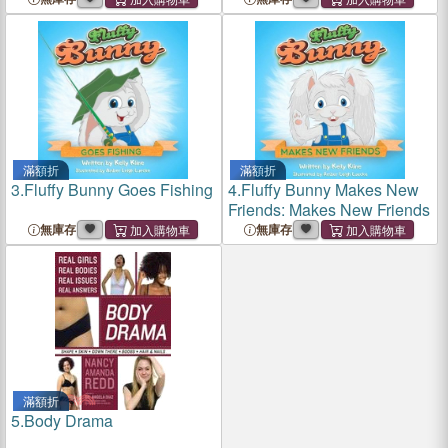
For All Ages
滿額折
滿額折
3.
Fluffy Bunny Goes Fishing
4.
Fluffy Bunny Makes New
Friends: Makes New Friends
無庫存
無庫存
滿額折
5.
Body Drama