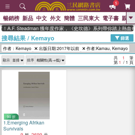
5
暢銷榜
新品
中文
外文
簡體
三民東大
電子書
親子
GO
A.F. Steadman 獲年度作家，《史坎德》系列帶你踏上熱血
搜尋結果
/
Kemayo
、
熱搜：
東野圭吾
高希均教授回憶錄
篩選
、
、
、
The Odyssey
父親節
如果歷
作者：Kemayo
出版日期:2017年以前
作者:Kamau, Kemayo
、
、
史是一群喵
暑期推薦
國際布克
、
、
獎 臺灣漫遊錄
方念華
台灣的李
共
1
筆
顯示
排序
、
、
登輝時代
數學女孩：黎曼猜想
第
1
/ 1
頁
偉大的迷走神經
90 折
1.
Emerging Afrikan
Survivals
9
2699