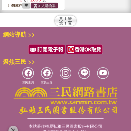
無庫存
共
1
筆
第
1
頁
網站導航 >>
聚焦三民 >>
三民書局
三民出版
本站著作權屬弘雅三民圖書股份有限公司