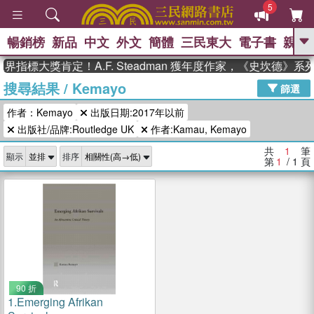
5
暢銷榜
新品
中文
外文
簡體
三民東大
電子書
親子
GO
界指標大獎肯定！A.F. Steadman 獲年度作家，《史坎德》
搜尋結果
/
Kemayo
、
熱搜：
東野圭吾
高希均教授回憶錄
篩選
、
、
、
The Odyssey
父親節
花開錦
作者：Kemayo
出版日期:2017年以前
、
、
、
繡
暑期推薦
方念華
台灣的
、
出版社/品牌:Routledge UK
作者:Kamau, Kemayo
李登輝時代
數學女孩：黎曼猜想
、
、
偉大的迷走神經
如果歷史是一
共
1
筆
、
顯示
排序
群喵
臺灣漫遊錄
第
1
/ 1
頁
90 折
1.
Emerging Afrikan