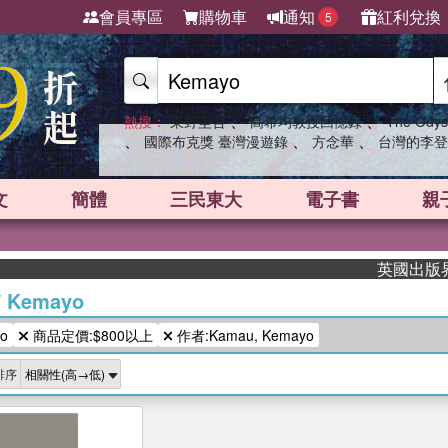
會員專區
購物車
通知
紅利兌換
5
、
、
熱搜：
東野圭吾
高希均教授回憶錄
The Odys
、
、
、
國際布克獎 臺灣漫遊錄
方念華
台灣的李登
文
簡體
三民東大
電子書
親
英國出版界指標
/
Kemayo
o
商品定價:$800以上
作者:Kamau, Kemayo
排序