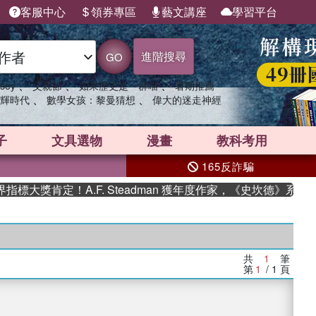
客服中心
領券專區
藝文講座
學習平台
進階搜尋
GO
、
、
、
sey
父親節
如果歷史是一群喵
暑期推薦
、
、
輝時代
數學女孩：黎曼猜想
偉大的迷走神經
子
文具選物
漫畫
教科考用
165反詐騙
大獎肯定！A.F. Steadman 獲年度作家，《史坎德》系列
共
1
筆
第
1
/ 1
頁