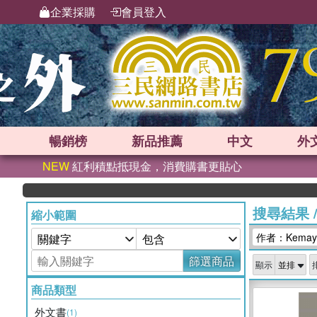
企業採購
會員登入
暢銷榜
新品
推薦
中文
外
NEW
紅利積點抵現金，消費購書更貼心
搜尋結果
縮小範圍
作者：Kemay
篩選商品
顯示
商品類型
外文書
(1)