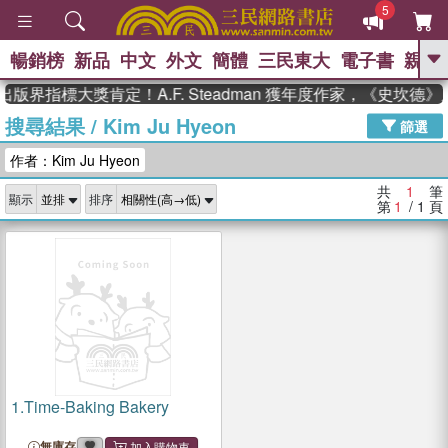
5
暢銷榜
新品
中文
外文
簡體
三民東大
電子書
親子
GO
出版界指標大獎肯定！A.F. Steadman 獲年度作家，《史坎
搜尋結果
/
Kim Ju Hyeon
、
熱搜：
東野圭吾
高希均教授回憶錄
篩選
、
、
、
The Odyssey
父親節
如果歷
作者：Kim Ju Hyeon
、
、
史是一群喵
暑期推薦
國際布克
、
、
獎 臺灣漫遊錄
方念華
台灣的李
共
1
筆
顯示
排序
、
、
登輝時代
數學女孩：黎曼猜想
第
1
/ 1
頁
偉大的迷走神經
1.
Time-Baking Bakery
無庫存