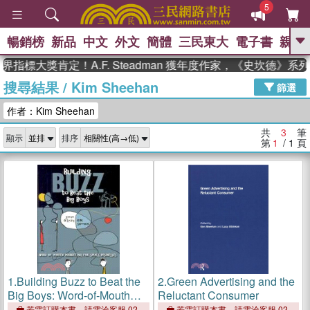
5
暢銷榜
新品
中文
外文
簡體
三民東大
電子書
親子
GO
指標大獎肯定！A.F. Steadman 獲年度作家，《史坎德》
搜尋結果
/
Kim Sheehan
、
熱搜：
東野圭吾
高希均教授回憶錄
篩選
、
、
、
The Odyssey
父親節
如果歷
作者：Kim Sheehan
、
、
史是一群喵
暑期推薦
國際布克
、
、
獎 臺灣漫遊錄
方念華
台灣的李
共
3
筆
顯示
排序
、
、
登輝時代
數學女孩：黎曼猜想
第
1
/ 1
頁
偉大的迷走神經
1.
Building Buzz to Beat the
2.
Green Advertising and the
Big Boys: Word-of-Mouth
Reluctant Consumer
Marketing for Small
若需訂購本書，請電洽客服 02-
若需訂購本書，請電洽客服 02-