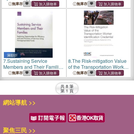
A Critical Readiness Driver
Framework for Mission-level
無庫存
無庫存
Approach
Investment Prioritization
滿額折
7.
Sustaining Service
8.
The Risk-mitigation Value
Members and Their Families
of the Transportation Worker
― Exploring Opportunities
Identification Credential ― A
無庫存
無庫存
for Efficiency and Joint
Comprehensive Security
Provision of Services Using
Assessment of the Twic
共
8
筆
Nonappropriated Funds
Program
第
1
頁
網站導航 >>
聚焦三民 >>