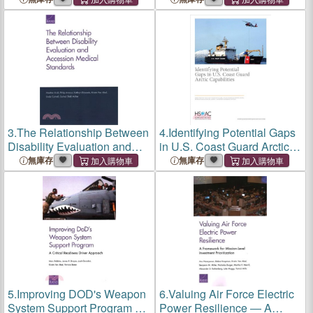
Change in the Far North
A Methodology and
Decision Support Tool
Prototype
3.
The Relationship Between
4.
Identifying Potential Gaps
Disability Evaluation and
in U.S. Coast Guard Arctic
Accession Medical
Capabilities
無庫存
無庫存
Standards
5.
Improving DOD's Weapon
6.
Valuing Air Force Electric
System Support Program ―
Power Resilience ― A