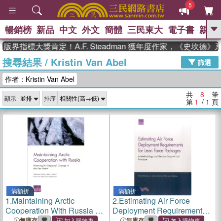
5
暢銷榜
新品
中文
外文
簡體
三民東大
電子書
親子
GO
版界指標大獎肯定！A.F. Steadman 獲年度作家，《史坎德
搜尋結果
/
Kristin Van Abel
、
熱搜：
東野圭吾
高希均教授回憶錄
篩選
、
、
、
The Odyssey
父親節
花開錦
作者：Kristin Van Abel
、
、
、
繡
暑期推薦
方念華
台灣的
、
李登輝時代
數學女孩：黎曼猜想
共
8
筆
顯示
排序
、
、
偉大的迷走神經
如果歷史是一
第
1
/ 1
頁
、
群喵
臺灣漫遊錄
滿額折
滿額折
1.
Maintaining Arctic
2.
Estimating Air Force
Cooperation With Russia ─
Deployment Requirements
Planning for Regional
for Lean Force Packages ―
無庫存
無庫存