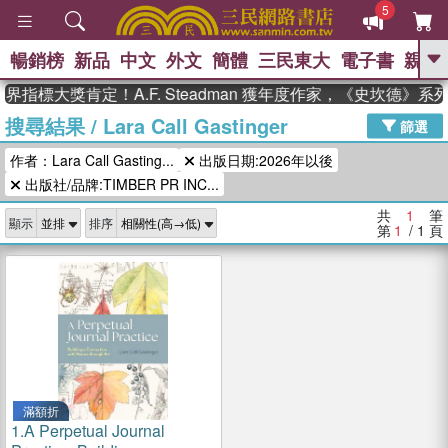
5
暢銷榜
新品
中文
外文
簡體
三民東大
電子書
親子
GO
界指標大獎肯定！A.F. Steadman 獲年度作家，《史坎德》
搜尋結果
/
Lara Call Gastinger
、
熱搜：
東野圭吾
高希均教授回憶錄
篩選
、
、
、
The Odyssey
父親節
如果歷
作者：Lara Call Gasting...
出版日期:2026年以後
、
、
史是一群喵
暑期推薦
國際布克
、
、
出版社/品牌:TIMBER PR INC...
獎 臺灣漫遊錄
方念華
台灣的李
、
、
登輝時代
數學女孩：黎曼猜想
共
1
筆
顯示
排序
偉大的迷走神經
第
1
/ 1
頁
滿額折
1.
A Perpetual Journal