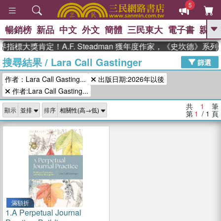
5
暢銷榜
新品
中文
外文
簡體
三民東大
電子書
親子
GO
指標大獎肯定！A.F. Steadman 獲年度作家，《史坎德》系
搜尋結果
/
Lara Call Gastinger
、
熱搜：
東野圭吾
高希均教授回憶錄
篩選
、
、
、
The Odyssey
父親節
如果歷
作者：Lara Call Gasting...
出版日期:2026年以後
、
、
史是一群喵
暑期推薦
國際布克
、
、
作者:Lara Call Gasting...
獎 臺灣漫遊錄
方念華
台灣的李
、
、
登輝時代
數學女孩：黎曼猜想
共
1
筆
顯示
排序
偉大的迷走神經
第
1
/ 1
頁
滿額折
1.
A Perpetual Journal