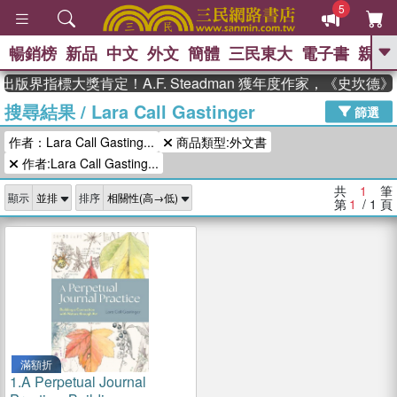
5
暢銷榜
新品
中文
外文
簡體
三民東大
電子書
親子
GO
出版界指標大獎肯定！A.F. Steadman 獲年度作家，《史坎
搜尋結果
/
Lara Call Gastinger
、
熱搜：
東野圭吾
高希均教授回憶錄
篩選
、
、
、
The Odyssey
父親節
如果歷
作者：Lara Call Gasting...
商品類型:外文書
、
、
史是一群喵
暑期推薦
國際布克
、
、
作者:Lara Call Gasting...
獎 臺灣漫遊錄
方念華
台灣的李
、
、
登輝時代
數學女孩：黎曼猜想
共
1
筆
顯示
排序
偉大的迷走神經
第
1
/ 1
頁
滿額折
1.
A Perpetual Journal