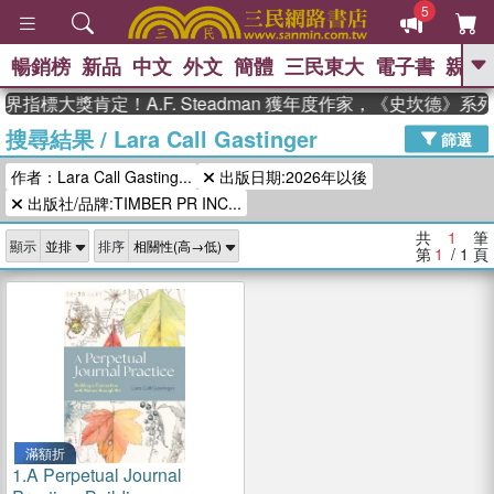
5
暢銷榜
新品
中文
外文
簡體
三民東大
電子書
親子
GO
界指標大獎肯定！A.F. Steadman 獲年度作家，《史坎德》
搜尋結果
/
Lara Call Gastinger
、
熱搜：
東野圭吾
高希均教授回憶錄
篩選
、
、
、
The Odyssey
父親節
如果歷
作者：Lara Call Gasting...
出版日期:2026年以後
、
、
史是一群喵
暑期推薦
國際布克
、
、
出版社/品牌:TIMBER PR INC...
獎 臺灣漫遊錄
方念華
台灣的李
、
、
登輝時代
數學女孩：黎曼猜想
共
1
筆
顯示
排序
偉大的迷走神經
第
1
/ 1
頁
滿額折
1.
A Perpetual Journal