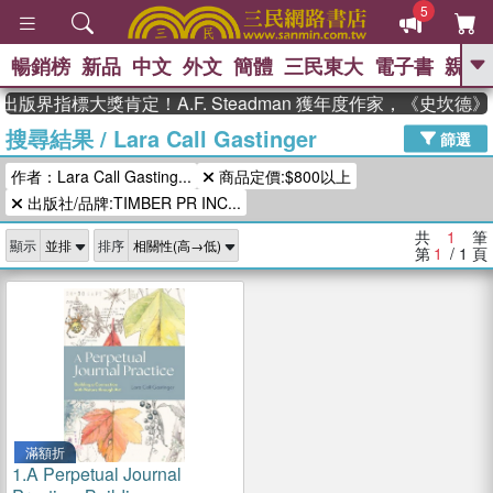
5
暢銷榜
新品
中文
外文
簡體
三民東大
電子書
親子
GO
出版界指標大獎肯定！A.F. Steadman 獲年度作家，《史坎
搜尋結果
/
Lara Call Gastinger
、
熱搜：
東野圭吾
高希均教授回憶錄
篩選
、
、
、
The Odyssey
父親節
如果歷
作者：Lara Call Gasting...
商品定價:$800以上
、
、
史是一群喵
暑期推薦
國際布克
、
、
出版社/品牌:TIMBER PR INC...
獎 臺灣漫遊錄
方念華
台灣的李
、
、
登輝時代
數學女孩：黎曼猜想
共
1
筆
顯示
排序
偉大的迷走神經
第
1
/ 1
頁
滿額折
1.
A Perpetual Journal