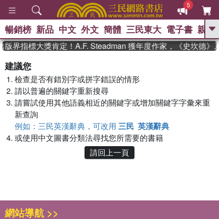
5
暢銷榜
新品
中文
外文
簡體
三民東大
電子書
親子
GO
版界指標大獎肯定！A.F. Steadman 獲年度作家，《史坎德
、
熱搜：
東野圭吾
高希均教授回憶錄
建議您
、
、
、
The Odyssey
父親節
如果歷
檢查是否有錯別字或拼字錯誤的情形
、
、
史是一群喵
暑期推薦
國際布克
、
、
請以普遍的關鍵字重新搜尋
獎 臺灣漫遊錄
方念華
台灣的李
、
、
登輝時代
數學女孩：黎曼猜想
請嘗試使用其他語義相近的關鍵字或增加關鍵字字彙來重
偉大的迷走神經
新查詢
例如：三民英漢辭典，可改用
三民 英漢辭典
或使用中文圖書分類法尋找您所需要的書籍
請回上一頁
網站導航 >>