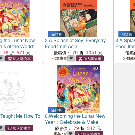
滿額折
滿額折
g the Lunar New
2.
A Splash of Soy: Everyday
3.
A Spla
als of the World:
Food from Asia
Food fro
onal Picture Book
79
571
79
1051
：
優惠價：
優惠
tions, Food, and
無庫存
無庫
r Kids Ages 4-6)
滿額折
 Taught Me How To
6.
Welcoming the Lunar New
Year：Celebrate & Make
79
347
優惠價：
庫存：5