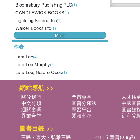
Bloomsbury Publishing PLC
(1)
CANDLEWICK BOOKS
(1)
Lightning Source Inc
(1)
Walker Books Ltd
(1)
More
作者
Lara Lee
(4)
Lara Lee Murphy
(1)
Lara Lee, Natelle Quek
(1)
網站導航 >>
關於我們
門市專區
人才招
中文分類
圖書分類法
中國圖
通關密碼
學習平台
圖書館採
異業合作
閱讀潮評
紅利兌
圖書目錄 >>
三民・東大・弘雅三民
小山丘童書(0-6歲)