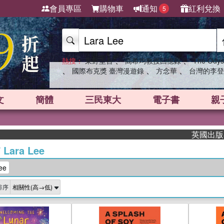
會員專區
購物車
通知
紅利兌換
5
、
、
熱搜：
東野圭吾
高希均教授回憶錄
The Odys
、
、
、
國際布克獎 臺灣漫遊錄
方念華
台灣的李登
文
簡體
三民東大
電子書
親
英國出版界指標
/
Lara Lee
ee
排序