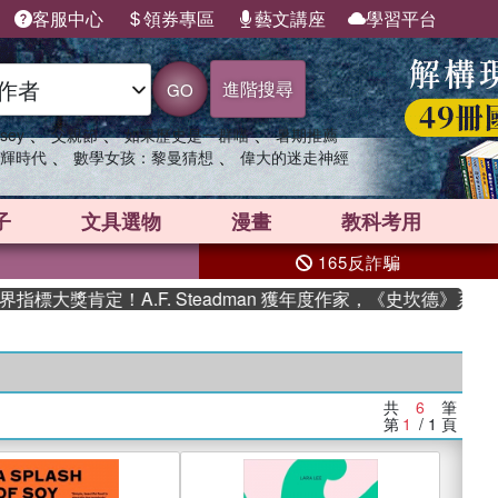
客服中心
領券專區
藝文講座
學習平台
進階搜尋
GO
、
、
、
sey
父親節
如果歷史是一群喵
暑期推薦
、
、
輝時代
數學女孩：黎曼猜想
偉大的迷走神經
子
文具選物
漫畫
教科考用
165反詐騙
大獎肯定！A.F. Steadman 獲年度作家，《史坎德》系列
共
6
筆
第
1
/ 1
頁