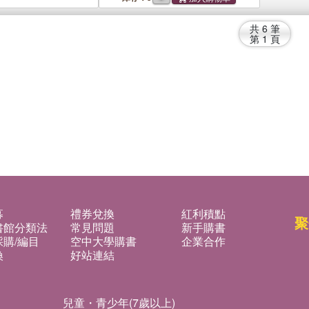
共
6
筆
第
1
頁
募
禮券兌換
紅利積點
聚
書館分類法
常見問題
新手購書
購/編目
空中大學購書
企業合作
換
好站連結
兒童・青少年(7歲以上)