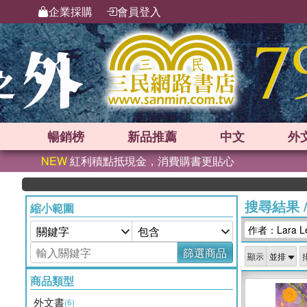
企業採購
會員登入
暢銷榜
新品
推薦
中文
外
NEW
紅利積點抵現金，消費購書更貼心
搜尋結果
縮小範圍
作者：Lara L
篩選商品
顯示
商品類型
外文書
(6)