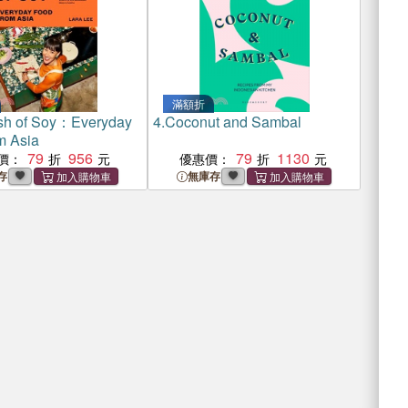
滿額折
sh of Soy：Everyday
4.
Coconut and Sambal
m Asia
79
956
79
1130
價：
優惠價：
存
無庫存