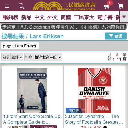
5
暢銷榜
新品
中文
外文
簡體
三民東大
電子書
親子
GO
肯定！A.F. Steadman 獲年度作家，《史坎德》系列帶你踏
搜尋結果
/
Lars Eriksen
、
熱搜：
東野圭吾
高希均教授回憶錄
篩選
、
、
、
The Odyssey
父親節
花開錦
作者：Lars Eriksen
、
、
、
繡
暑期推薦
方念華
台灣的
、
李登輝時代
數學女孩：黎曼猜想
共
3
筆
顯示
排序
、
、
偉大的迷走神經
如果歷史是一
第
1
/ 1
頁
、
群喵
臺灣漫遊錄
滿額折
1.
From Start-Up to Scale-Up:
2.
Danish Dynamite ― The
A Complete Guide to
Story of Football's Greatest
Business Growth
Cult Team
79
600
無庫存