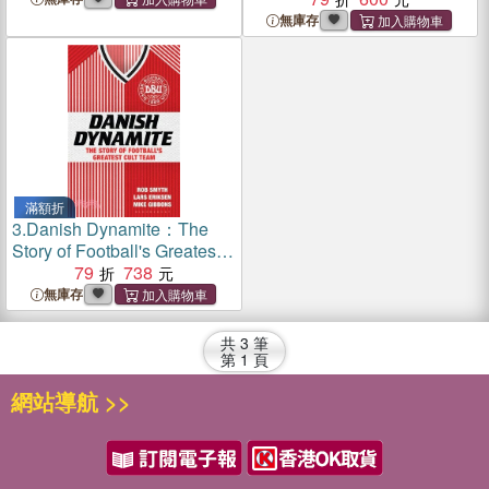
無庫存
滿額折
3.
Danish Dynamite：The
Story of Football's Greatest
Cult Team
79
738
無庫存
共
3
筆
第
1
頁
網站導航 >>