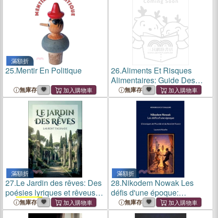
滿額折
25.
Mentir En Politique
26.
Aliments Et Risques
Alimentaires: Guide Des
Principes Nutritionnels Et
無庫存
無庫存
Des Enjeux de Sécurité
Sanitaire Des Aliments
滿額折
滿額折
27.
Le Jardin des rêves: Des
28.
Nikodem Nowak Les
poésies lyriques et rêveuses
défis d'une époque:
de
Laurent
Tailhade,
Chroniques de Picardie et
無庫存
無庫存
explorant l'amour, la beauté
du Nord de France