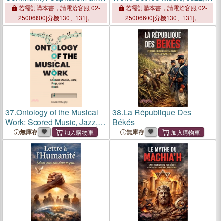
European Integration, 1945
Pop, and Rock
若需訂購本書，請電洽客服 02-
若需訂購本書，請電洽客服 02-
to the Present
25006600[分機130、131]。
25006600[分機130、131]。
37.
Ontology of the Musical
38.
La République Des
Work: Scored Music, Jazz,
Békés
Pop, and Rock
無庫存
無庫存