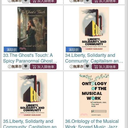
無庫存
無庫存
滿額折
滿額折
33.
The Ghost's Touch: A
34.
Liberty, Solidarity and
Spicy Paranormal Ghost
Community: Capitalism and
Romance (Slow Burn to
European Integration, 1945
無庫存
無庫存
Scorching)
to the Present
35.
Liberty, Solidarity and
36.
Ontology of the Musical
Community: Capitalism and
Work: Scored Music, Jazz,