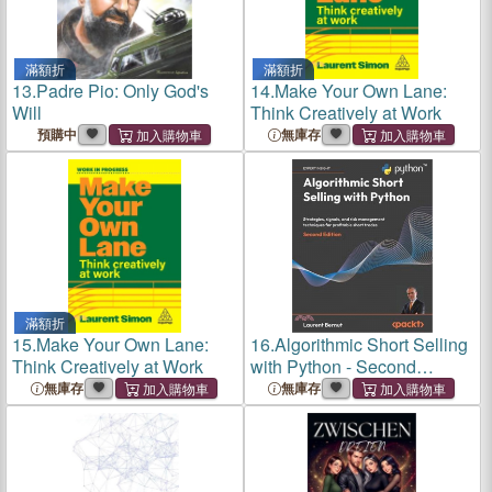
滿額折
滿額折
13.
Padre Pio: Only God's
14.
Make Your Own Lane:
Will
Think Creatively at Work
預購中
無庫存
滿額折
15.
Make Your Own Lane:
16.
Algorithmic Short Selling
Think Creatively at Work
with Python - Second
Edition: Strategies, signals,
無庫存
無庫存
and risk management
techniques for profitable
short trades