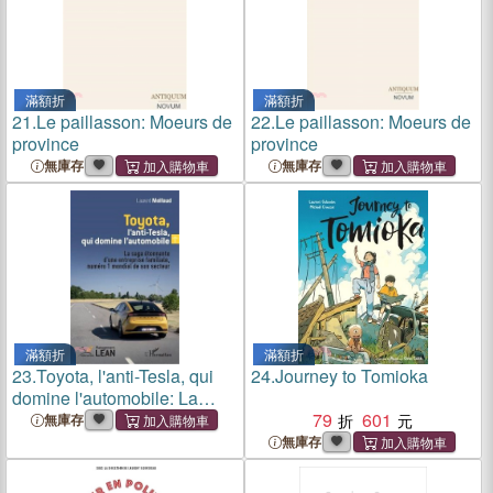
滿額折
滿額折
21.
Le paillasson: Moeurs de
22.
Le paillasson: Moeurs de
province
province
無庫存
無庫存
滿額折
滿額折
23.
Toyota, l'anti-Tesla, qui
24.
Journey to Tomioka
domine l'automobile: La
saga étonnante d'une
79
601
無庫存
entreprise familiale, numéro
無庫存
1 mondial de son secteur