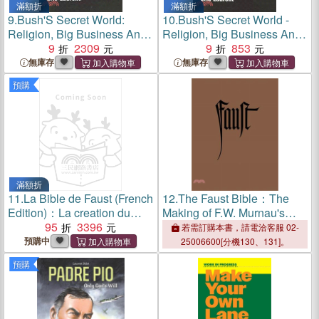
滿額折
滿額折
9.
Bush'S Secret World:
10.
Bush'S Secret World -
Religion, Big Business And
Religion, Big Business And
Hidden Networks
9
2309
Hidden Networks
9
853
無庫存
無庫存
預購
滿額折
11.
La Bible de Faust (French
12.
The Faust Bible：The
Edition)：La creation du
Making of F.W. Murnau's
chef-d'œuvre de Murnau
95
3396
Masterpiece
若需訂購本書，請電洽客服 02-
預購中
25006600[分機130、131]。
預購