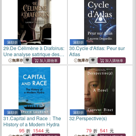
et la nostalgie à travers des
vers raffinés et
滿額折
滿額折
29.
De Célimène à Diafoirus:
30.
Cycle d'Atlas: Peur sur
Une analyse satirique des
Atlas
moeurs à travers Molière par
無庫存
無庫存
Laurent
Tailhade.
滿額折
滿額折
31.
Capital and Race：The
32.
Perspective(s)
History of a Modern Hydra
95
1544
79
541