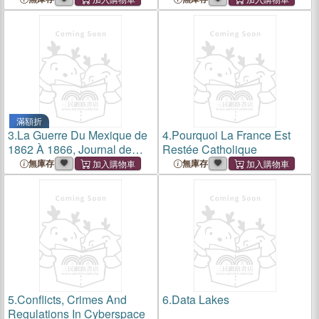
Monde
滿額折
3.
La Guerre Du Mexique de
4.
Pourquoi La France Est
1862 À 1866, Journal de
Restée Catholique
Marche Du 3e Chasseurs
無庫存
無庫存
d'Afrique
5.
Conflicts, Crimes And
6.
Data Lakes
Regulations In Cyberspace