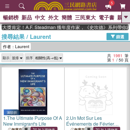
5
暢銷榜
新品
中文
外文
簡體
三民東大
電子書
親子
GO
定！A.F. Steadman 獲年度作家，《史坎德》系列帶你踏上
搜尋結果
/
Laurent
、
熱搜：
東野圭吾
高希均教授回憶錄
篩選
、
、
、
The Odyssey
父親節
如果歷
作者：Laurent
、
、
史是一群喵
暑期推薦
國際布克
、
、
獎 臺灣漫遊錄
方念華
台灣的李
共
1981
筆
顯示
排序
、
、
登輝時代
數學女孩：黎曼猜想
第
1
/ 50
頁
偉大的迷走神經
滿額折
1.
The Ultimate Purpose Of A
2.
Un Mot Sur Les
New Immigrant's Life
Événements de Février
1848. La Vérité À Tout Le
無庫存
無庫存