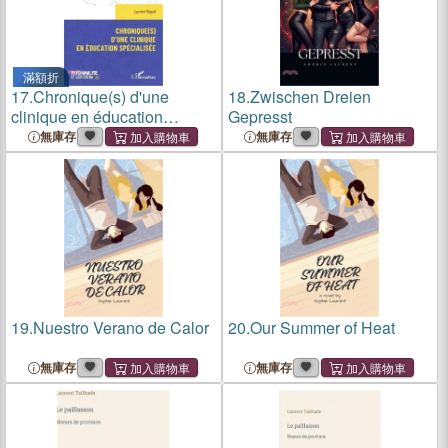
滿額折
17.
Chronique(s) d'une
18.
Zwischen Dreien
clinique en éducation
Gepresst
spécialisée
無庫存
無庫存
19.
Nuestro Verano de Calor
20.
Our Summer of Heat
無庫存
無庫存