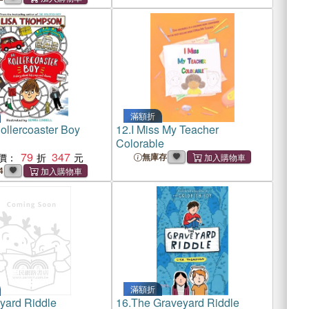
滿額折
ollercoaster Boy
12.
I Miss My Teacher
Colorable
79
347
價：
無庫存
4
滿額折
yard Riddle
16.
The Graveyard Riddle