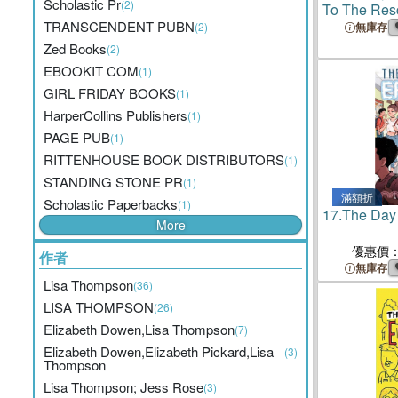
Scholastic Pr
(2)
To The Res
TRANSCENDENT PUBN
(2)
無庫存
Zed Books
(2)
EBOOKIT COM
(1)
GIRL FRIDAY BOOKS
(1)
HarperCollins Publishers
(1)
PAGE PUB
(1)
RITTENHOUSE BOOK DISTRIBUTORS
(1)
STANDING STONE PR
(1)
滿額折
Scholastic Paperbacks
(1)
17.
The Day
More
優惠價
作者
無庫存
Lisa Thompson
(36)
LISA THOMPSON
(26)
Elizabeth Dowen,Lisa Thompson
(7)
Elizabeth Dowen,Elizabeth Pickard,Lisa
(3)
Thompson
Lisa Thompson; Jess Rose
(3)