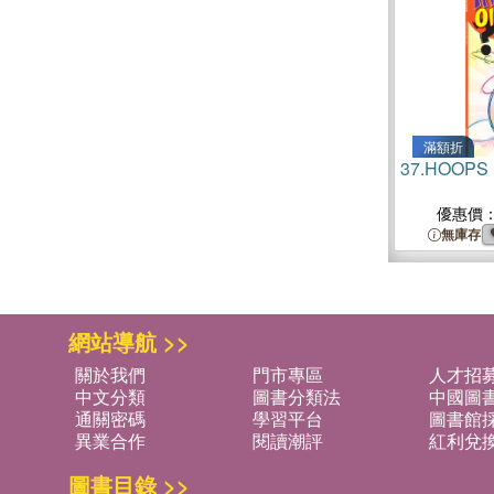
滿額折
37.
HOOPS 
優惠價
無庫存
網站導航 >>
關於我們
門市專區
人才招
中文分類
圖書分類法
中國圖
通關密碼
學習平台
圖書館採
異業合作
閱讀潮評
紅利兌
圖書目錄 >>