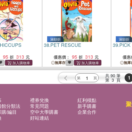
滿額折
滿額折
HICCUPS
38.
PET RESCUE
39.
PICK
95
313
95
313
：
優惠價：
優惠
無庫存
無庫
共
90
筆
1
第
3
頁
募
禮券兌換
紅利積點
聚
書館分類法
常見問題
新手購書
購/編目
空中大學購書
企業合作
換
好站連結