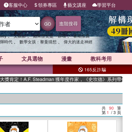
客服中心
領券專區
藝文講座
學習平台
進階搜尋
GO
、
、
、
sey
父親節
如果歷史是一群喵
暑期推薦
、
、
輝時代
數學女孩：黎曼猜想
偉大的迷走神經
子
文具選物
漫畫
教科考用
165反詐騙
.F. Steadman 獲年度作家，《史坎德》系列帶你踏上熱血
共
90
筆
第
1
/ 3
頁