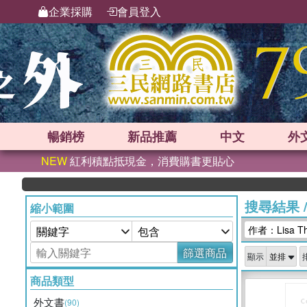
企業採購
會員登入
暢銷榜
新品
推薦
中文
外
NEW
紅利積點抵現金，消費購書更貼心
搜尋結果
縮小範圍
作者：Lisa T
篩選商品
顯示
商品類型
外文書
(90)