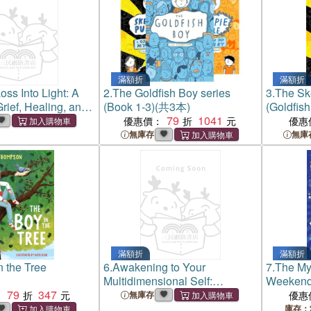
滿額折
滿額折
ss Into Light: A
2.
The Goldfish Boy series
3.
The Sk
rief, Healing, and
(Book 1-3)(共3本)
(Goldfish
hat Remains
79
1041
優惠價：
優惠
無庫存
無庫
滿額折
滿額折
n the Tree
6.
Awakening to Your
7.
The Mys
Multidimensional Self:
Weeken
79
347
Harnessing Energy, Timelines,
：
無庫存
優惠
and Higher Consciousness
庫存：