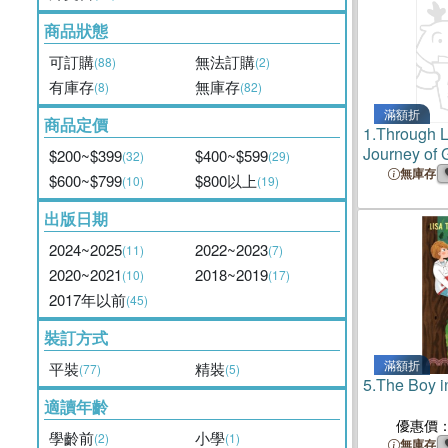
商品狀態
可訂購
無法訂購
(88)
(2)
有庫存
無庫存
(8)
(82)
滿額折
商品定價
1.
Through Lo
Journey of G
$200~$399
$400~$599
(32)
(29)
the Love T
無庫存
$600~$799
$800以上
(10)
(19)
出版日期
2024~2025
2022~2023
(11)
(7)
2020~2021
2018~2019
(10)
(17)
2017年以前
(45)
裝訂方式
滿額折
平裝
精裝
(77)
(5)
5.
The Boy i
適讀年齡
優惠價
學齡前
小學
(2)
(1)
無庫存