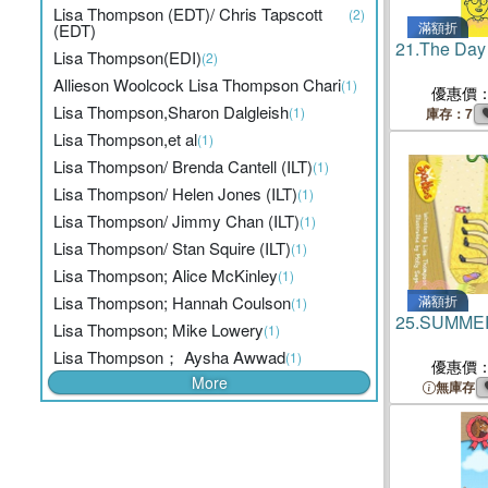
Lisa Thompson (EDT)/ Chris Tapscott
(2)
滿額折
(EDT)
21.
The Day
Lisa Thompson(EDI)
(2)
Allieson Woolcock Lisa Thompson Chari
(1)
優惠價
Lisa Thompson,Sharon Dalgleish
(1)
庫存：7
Lisa Thompson,et al
(1)
Lisa Thompson/ Brenda Cantell (ILT)
(1)
Lisa Thompson/ Helen Jones (ILT)
(1)
Lisa Thompson/ Jimmy Chan (ILT)
(1)
Lisa Thompson/ Stan Squire (ILT)
(1)
Lisa Thompson; Alice McKinley
(1)
Lisa Thompson; Hannah Coulson
滿額折
(1)
25.
SUMME
Lisa Thompson; Mike Lowery
(1)
Lisa Thompson； Aysha Awwad
(1)
優惠價
More
無庫存