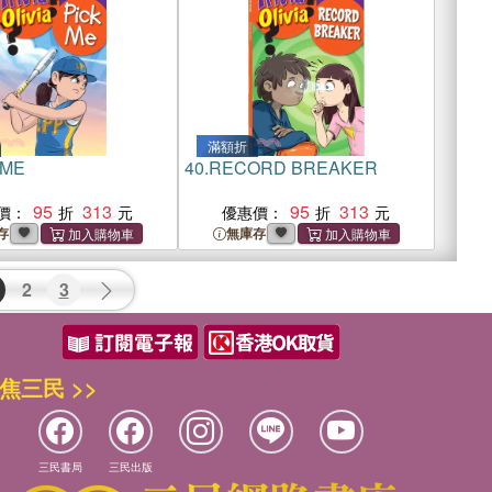
滿額折
 ME
40.
RECORD BREAKER
95
313
95
313
價：
優惠價：
存
無庫存
2
3
焦三民 >>
三民書局
三民出版