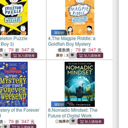
滿額折
eleton Puzzle
4.
The Magpie Riddle: a
 Boy 3)
Goldfish Boy Mystery
79
347
79
347
價：
優惠價：
存
庫存：3
滿額折
tery of the Forever
8.
Nomadic Mindset: The
d
Future of Digital Work
79
347
價：
無庫存
2