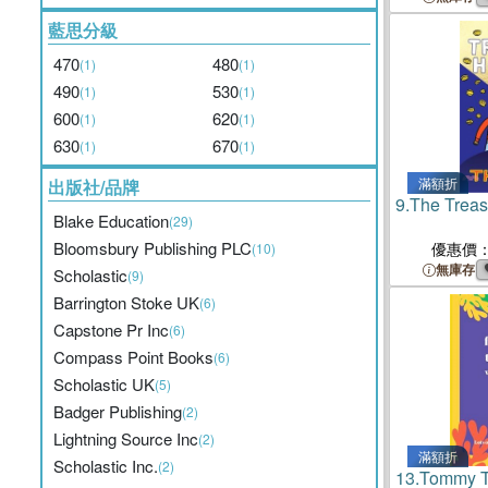
藍思分級
470
480
(1)
(1)
490
530
(1)
(1)
600
620
(1)
(1)
630
670
(1)
(1)
滿額折
出版社/品牌
9.
The Treas
Blake Education
(29)
Bloomsbury Publishing PLC
優惠價
(10)
無庫存
Scholastic
(9)
Barrington Stoke UK
(6)
Capstone Pr Inc
(6)
Compass Point Books
(6)
Scholastic UK
(5)
Badger Publishing
(2)
Lightning Source Inc
(2)
滿額折
Scholastic Inc.
(2)
13.
Tommy Th