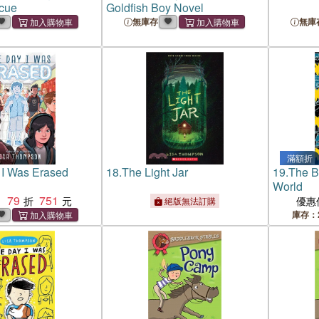
cue
Goldfish Boy Novel
無庫存
無庫
滿額折
 I Was Erased
18.
The Light Jar
19.
The B
World
79
751
：
優惠
絕版無法訂購
庫存：