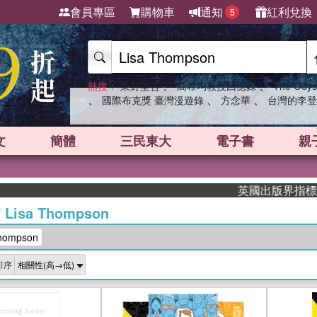
會員專區
購物車
通知
紅利兌換
5
、
、
熱搜：
東野圭吾
高希均教授回憶錄
The Odys
、
、
、
國際布克獎 臺灣漫遊錄
方念華
台灣的李登
文
簡體
三民東大
電子書
親
英國出版界指標大獎肯定！A
/
Lisa Thompson
hompson
排序