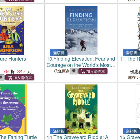
滿額折
滿額折
ure Hunters
10.
Finding Elevation: Fear and
11.
The R
Courage on the World's Most
79
347
Dangerous Mountain
：
無庫存
優惠
庫存：
滿額折
滿額折
e Farting Turtle
14.
The Graveyard Riddle: A
15.
Grave