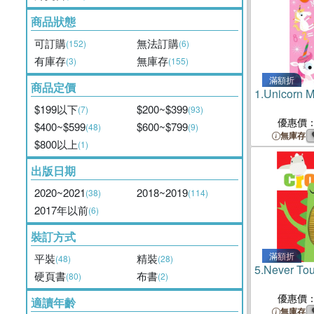
商品狀態
可訂購
無法訂購
(152)
(6)
有庫存
無庫存
(3)
(155)
滿額折
商品定價
1.
Unicorn M
$199以下
$200~$399
(7)
(93)
優惠價
$400~$599
$600~$799
(48)
(9)
無庫存
$800以上
(1)
出版日期
2020~2021
2018~2019
(38)
(114)
2017年以前
(6)
裝訂方式
滿額折
平裝
精裝
(48)
(28)
5.
Never Tou
硬頁書
布書
(80)
(2)
優惠價
適讀年齡
無庫存