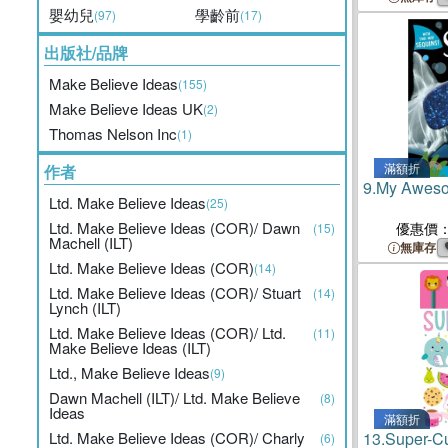
嬰幼兒
學齡前
(97)
(17)
出版社/品牌
Make Believe Ideas
(155)
Make Believe Ideas UK
(2)
Thomas Nelson Inc
(1)
滿額折
作者
9.
My Aweso
Ltd. Make Believe Ideas
(25)
Ltd. Make Believe Ideas (COR)/ Dawn
優惠價
(15)
Machell (ILT)
無庫存
Ltd. Make Believe Ideas (COR)
(14)
Ltd. Make Believe Ideas (COR)/ Stuart
(14)
Lynch (ILT)
Ltd. Make Believe Ideas (COR)/ Ltd.
(11)
Make Believe Ideas (ILT)
Ltd., Make Believe Ideas
(9)
Dawn Machell (ILT)/ Ltd. Make Believe
(8)
Ideas
滿額折
Ltd. Make Believe Ideas (COR)/ Charly
13.
Super-Cu
(6)