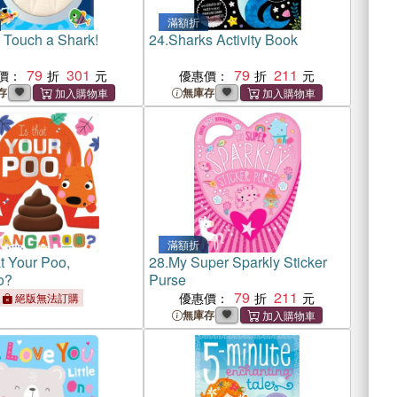
滿額折
 Touch a Shark!
24.
Sharks Activity Book
79
301
79
211
價：
優惠價：
存
無庫存
滿額折
t Your Poo,
28.
My Super Sparkly Sticker
o?
Purse
79
211
優惠價：
絕版無法訂購
無庫存