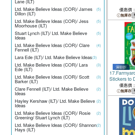
Lane (ILT)
Ltd. Make Believe Ideas (COR)/ James
(5)
優惠價
Dillon (ILT)
無庫存
Ltd. Make Believe Ideas (COR)/ Jess
(5)
Moorhouse (ILT)
Stuart Lynch (ILT)/ Ltd. Make Believe
(5)
Ideas
Ltd. Make Believe Ideas (COR)/ Clare
(4)
Fennell (ILT)
Lara Ede (ILT)/ Ltd. Make Believe Ideas
(3)
Ltd. Make Believe Ideas (COR)/ Lara
(3)
滿額折
Ede (ILT)
17.
Farmyar
Ltd. Make Believe Ideas (COR)/ Scott
(3)
Stickers to
Barker (ILT)
Farm Models
優惠價
Clare Fennell (ILT)/ Ltd. Make Believe
(2)
and More!
無庫存
Ideas
Hayley Kershaw (ILT)/ Ltd. Make Believe
(2)
Ideas
Ltd. Make Believe Ideas (COR)/ Rosie
(2)
Greening/ Stuart Lynch (ILT)
Ltd. Make Believe Ideas (COR)/ Shannon
(2)
Hays (ILT)