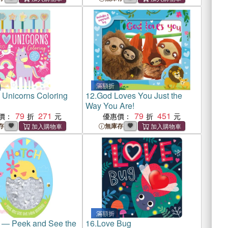
滿額折
e Unicorns Coloring
12.
God Loves You Just the
Way You Are!
79
271
79
451
價：
優惠價：
存
無庫存
滿額折
 ― Peek and See the
16.
Love Bug