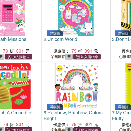
滿額折
滿額折
ath Missions
2.
Unicorn World
3.
Don't L
79
391
79
391
：
優惠價：
優惠
無庫存
無庫
滿額折
滿額折
ch A Crocodile!
6.
Rainbow, Rainbow, Colors
7.
My Croc
Bright
Fluffy
79
331
79
301
：
優惠價：
優惠
無庫存
無庫