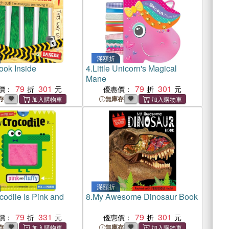
滿額折
ook Inside
4.
Little Unicorn's Magical
Mane
79
301
79
301
價：
優惠價：
存
無庫存
滿額折
odile Is Pink and
8.
My Awesome Dinosaur Book
79
331
79
301
價：
優惠價：
存
無庫存