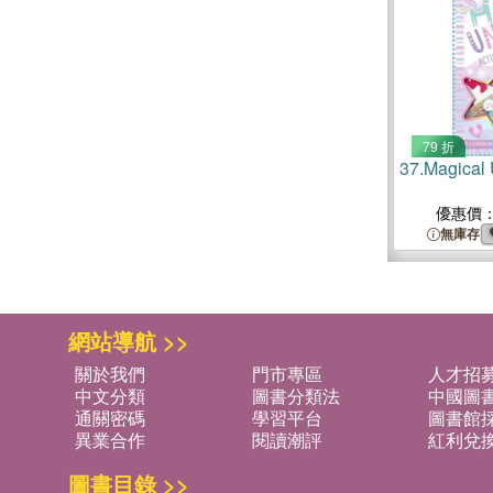
79 折
37.
Magical 
優惠價
無庫存
網站導航 >>
關於我們
門市專區
人才招
中文分類
圖書分類法
中國圖
通關密碼
學習平台
圖書館採
異業合作
閱讀潮評
紅利兌
圖書目錄 >>