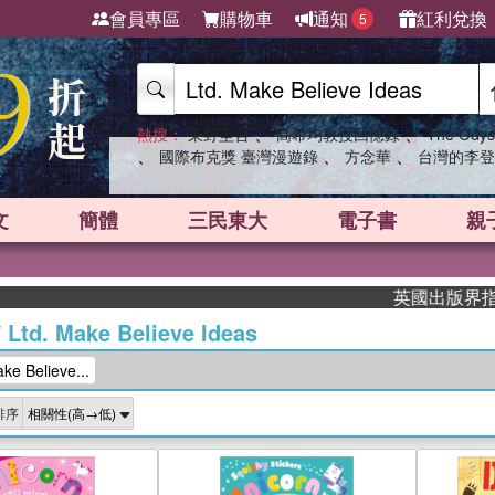
會員專區
購物車
通知
紅利兌換
5
、
、
熱搜：
東野圭吾
高希均教授回憶錄
The Odys
、
、
、
國際布克獎 臺灣漫遊錄
方念華
台灣的李登
文
簡體
三民東大
電子書
親
英國出版界指標大獎肯定！
/
Ltd. Make Believe Ideas
e Believe...
排序