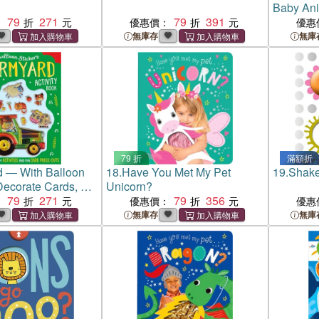
Baby Ani
79
271
79
391
：
優惠價：
優惠
無庫存
無庫
79 折
滿額折
d ― With Balloon
18.
Have You Met My Pet
19.
Shake
 Decorate Cards, 3-d
Unicorn?
, a Cool Poster,
79
271
79
356
：
優惠價：
優惠
無庫存
無庫