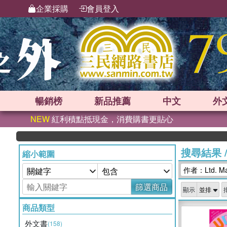
企業採購
會員登入
暢銷榜
新品
推薦
中文
外
NEW
紅利積點抵現金，消費購書更貼心
搜尋結果
縮小範圍
作者：Ltd. Mak
篩選商品
顯示
商品類型
外文書
(158)