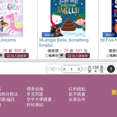
滿額折
滿額折
Unicorns
38.
Jingle Bells, Something
39.
Five 
Smells!
79
605
79
301
：
優惠價：
優惠
無庫存
無庫
共
158
筆
1
第
4
頁
募
禮券兌換
紅利積點
聚
書館分類法
常見問題
新手購書
購/編目
空中大學購書
企業合作
換
好站連結