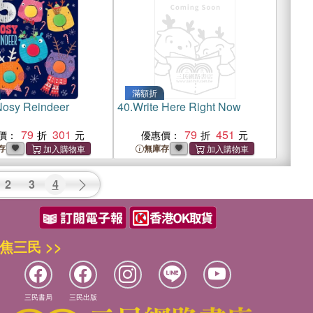
滿額折
Nosy Reindeer
40.
Write Here Right Now
79
301
79
451
價：
優惠價：
存
無庫存
2
3
4
焦三民 >>
三民書局
三民出版