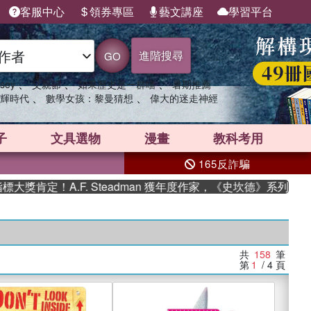
客服中心
領券專區
藝文講座
學習平台
進階搜尋
GO
、
、
、
sey
父親節
如果歷史是一群喵
暑期推薦
、
、
輝時代
數學女孩：黎曼猜想
偉大的迷走神經
子
文具選物
漫畫
教科考用
165反詐騙
A.F. Steadman 獲年度作家，《史坎德》系列帶你踏上熱血
共
158
筆
第
1
/ 4
頁