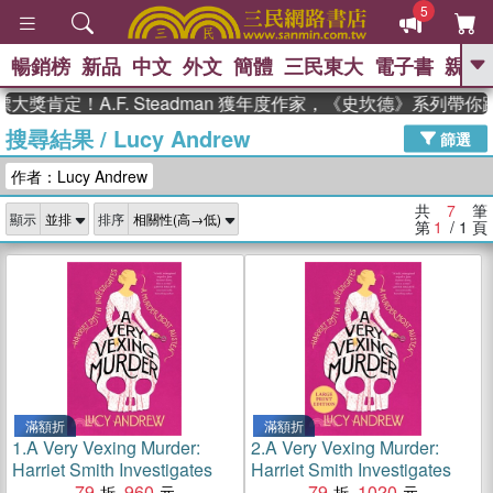
5
暢銷榜
新品
中文
外文
簡體
三民東大
電子書
親子
GO
獎肯定！A.F. Steadman 獲年度作家，《史坎德》系列帶你
搜尋結果
/
Lucy Andrew
、
、
熱搜：
東野圭吾
The Odyssey
篩選
、
、
父親節
如果歷史是一群喵
暑期
作者：Lucy Andrew
、
、
推薦
國際布克獎 臺灣漫遊錄
方
、
、
念華
台灣的李登輝時代
數學女
共
7
筆
顯示
排序
、
孩：黎曼猜想
偉大的迷走神經
第
1
/ 1
頁
滿額折
滿額折
1.
A Very Vexing Murder:
2.
A Very Vexing Murder:
Harriet Smith Investigates
Harriet Smith Investigates
79
960
79
1020