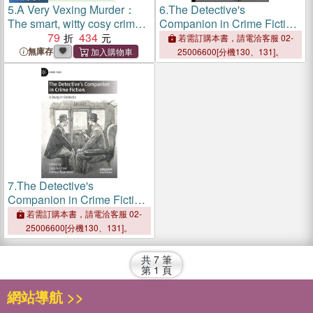
5.
A Very Vexing Murder：
6.
The Detective's
The smart, witty cosy crime
Companion in Crime Fiction:
mystery set in the world of
79
434
A Study in Sidekicks
若需訂購本書，請電洽客服 02-
Jane Austen
無庫存
25006600[分機130、131]。
7.
The Detective's
Companion in Crime Fiction:
A Study in Sidekicks
若需訂購本書，請電洽客服 02-
25006600[分機130、131]。
共
7
筆
第
1
頁
網站導航 >>