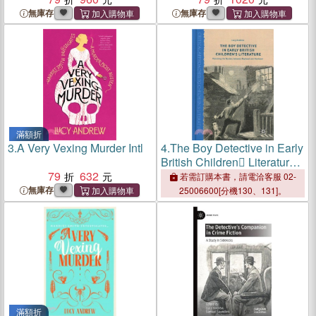
無庫存
無庫存
滿額折
3.
A Very Vexing Murder Intl
4.
The Boy Detective in Early
British Children Literature
79
632
─ Patrolling the Borders
若需訂購本書，請電洽客服 02-
Between Boyhood and
無庫存
25006600[分機130、131]。
Manhood
滿額折