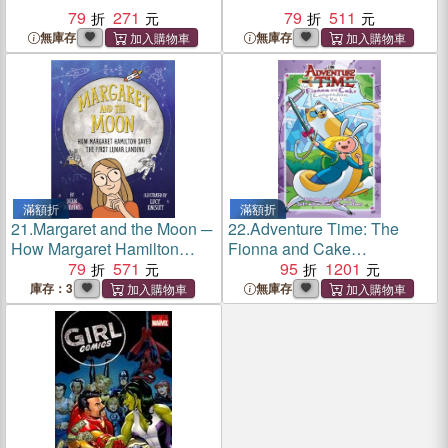
79
271
79
511
無庫存
無庫存
滿額折
滿額折
21.
Margaret and the Moon ─
22.
Adventure Time: The
How Margaret Hamilton
Fionna and Cake
Saved the First Lunar
79
571
Compendium Vol. 1
95
1201
Landing
庫存：3
無庫存