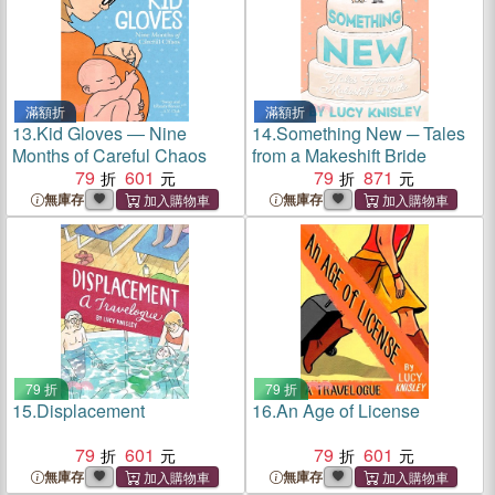
滿額折
滿額折
13.
Kid Gloves ― Nine
14.
Something New ─ Tales
Months of Careful Chaos
from a Makeshift Bride
79
601
79
871
無庫存
無庫存
79 折
79 折
15.
Displacement
16.
An Age of License
79
601
79
601
無庫存
無庫存