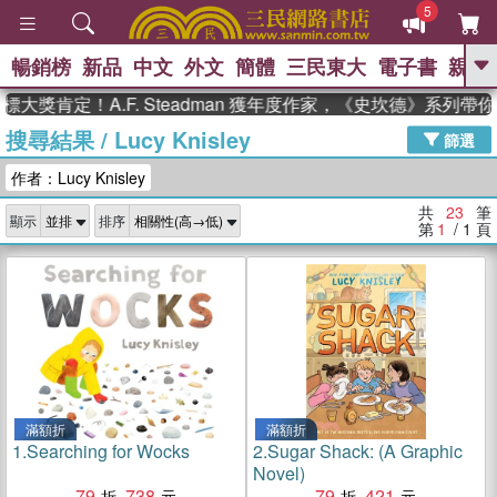
5
暢銷榜
新品
中文
外文
簡體
三民東大
電子書
親子
GO
肯定！A.F. Steadman 獲年度作家，《史坎德》系列帶你踏
搜尋結果
/
Lucy Knisley
、
熱搜：
東野圭吾
高希均教授回憶錄
篩選
、
、
、
The Odyssey
父親節
如果歷
作者：Lucy Knisley
、
、
史是一群喵
暑期推薦
國際布克
、
、
獎 臺灣漫遊錄
方念華
台灣的李
共
23
筆
顯示
排序
、
、
登輝時代
數學女孩：黎曼猜想
第
1
/ 1
頁
偉大的迷走神經
滿額折
滿額折
1.
Searching for Wocks
2.
Sugar Shack: (A Graphic
Novel)
79
738
79
421