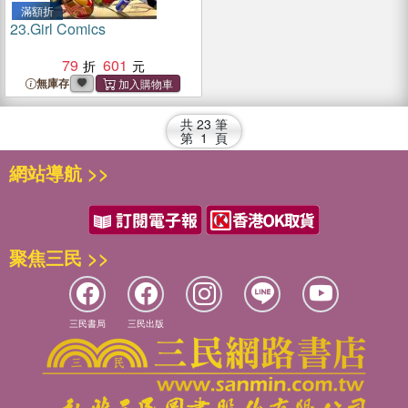
滿額折
23.
Girl Comics
79
601
無庫存
共
23
筆
第
1
頁
網站導航 >>
聚焦三民 >>
三民書局
三民出版