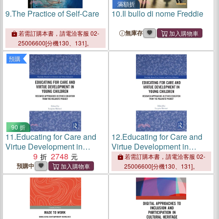
滿額折
9.
The Practice of Self-Care
10.
Il bullo di nome Freddie
無庫存
若需訂購本書，請電洽客服 02-
25006600[分機130、131]。
預購
90 折
11.
Educating for Care and
12.
Educating for Care and
Virtue Development in
Virtue Development in
Young Children：Research
9
2748
Young Children：Research
若需訂購本書，請電洽客服 02-
Approaches in Ethics
Approaches in Ethics
預購中
25006600[分機130、131]。
Education from the MelArete
Education from the MelArete
Project
Project