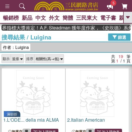
5
暢銷榜
新品
中文
外文
簡體
三民東大
電子書
親子
GO
標大獎肯定！A.F. Steadman 獲年度作家，《史坎德》系
搜尋結果
/
Luigina
、
、
熱搜：
東野圭吾
The Odyssey
篩選
、
、
父親節
如果歷史是一群喵
暑期
作者：Luigina
、
、
推薦
國際布克獎 臺灣漫遊錄
方
、
、
念華
台灣的李登輝時代
數學女
共
19
筆
顯示
排序
、
孩：黎曼猜想
偉大的迷走神經
第
1
/ 1
頁
滿額折
1.
L'ODE... della mia ALMA
2.
Italian American
無庫存
無庫存