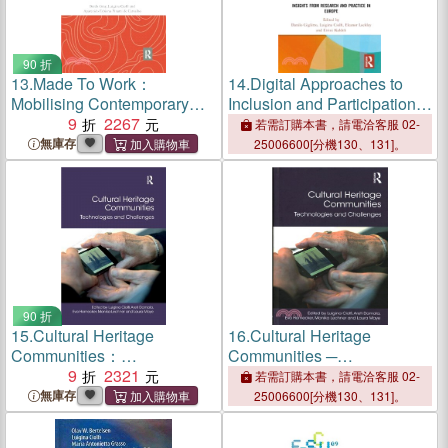
90 折
13.
Made To Work：
14.
Digital Approaches to
Mobilising Contemporary
Inclusion and Participation
Worklives
9
2267
in Cultural Heritage：
若需訂購本書，請電洽客服 02-
Insights from Research and
無庫存
25006600[分機130、131]。
Practice in Europe
90 折
15.
Cultural Heritage
16.
Cultural Heritage
Communities：
Communities ─
Technologies and
9
2321
Technologies and
若需訂購本書，請電洽客服 02-
Challenges
Challenges
無庫存
25006600[分機130、131]。