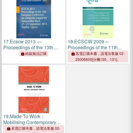
17.
Ecscw 2013 ―
18.
ECSCW 2009 ─
Proceedings of the 13th
Proceedings of the 11th
European Conference on
European Conference on
絕版無法訂購
若需訂購本書，請電洽客服 02-
Computer Supported
Computer Supported
25006600[分機130、131]。
Cooperative Work, 21-25
Cooperative Work, 7-11
September 2013, Paphos,
September 2009, Vienna,
Cyprus
Austria
19.
Made To Work：
Mobilising Contemporary
Worklives
若需訂購本書，請電洽客服 02-