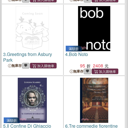
滿額折
3.
Greetings from Asbury
4.
Bob Noto
Park
95
2408
無庫存
無庫存
滿額折
5.
Il Confine Di Ghiaccio
6.
Tre commedie fiorentine