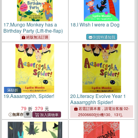
17.
Mungo Monkey has a
18.
I Wish I were a Dog
Birthday Party (Lift-the-flap)
絕版無法訂購
到貨時通知我
滿額折
19.
Aaaarrgghh, Spider!
20.
Literacy Evolve Year 1
Aaaarrgghh Spider!
79
379
若需訂購本書，請電洽客服 02-
無庫存
25006600[分機130、131]。