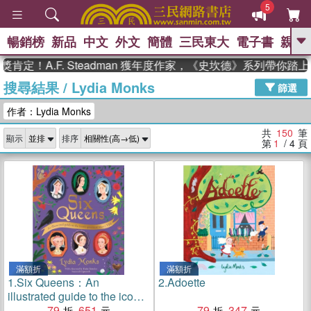
5
暢銷榜
新品
中文
外文
簡體
三民東大
電子書
親子
GO
.F. Steadman 獲年度作家，《史坎德》系列帶你踏上熱血奇
搜尋結果
/
Lydia Monks
、
熱搜：
東野圭吾
高希均教授回憶錄
篩選
、
、
、
The Odyssey
父親節
如果歷
作者：Lydia Monks
、
、
史是一群喵
暑期推薦
國際布克
、
、
獎 臺灣漫遊錄
方念華
台灣的李
共
150
筆
顯示
排序
、
、
登輝時代
數學女孩：黎曼猜想
第
1
/ 4
頁
偉大的迷走神經
滿額折
滿額折
1.
Six Queens：An
2.
Adoette
illustrated guide to the iconic
queens of Henry VIII
79
651
79
347