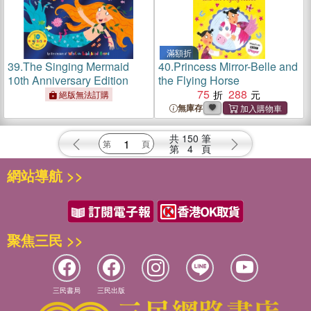
滿額折
39.
The Singing Mermaid
40.
Princess Mirror-Belle and
10th Anniversary Edition
the Flying Horse
75
288
絕版無法訂購
無庫存
共
150
筆
第
4
頁
網站導航 >>
聚焦三民 >>
三民書局
三民出版