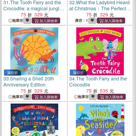
31.
The Tooth Fairy and the
32.
What the Ladybird Heard
Crocodile: a magical jungle
at Christmas：The Perfect
adventure
75
329
Christmas Gift
75
329
無庫存
庫存：1
滿額折
滿額折
33.
Sharing a Shell 20th
34.
The Tooth Fairy and the
Anniversary Edition
Crocodile
75
329
75
535
無庫存
無庫存