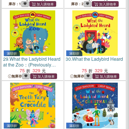
庫存：1
庫存：2
滿額折
滿額折
29.
What the Ladybird Heard
30.
What the Ladybird Heard
at the Zoo：(Previously
published as What the
75
329
75
329
Ladybird Heard on Holiday)
無庫存
無庫存
滿額折
滿額折