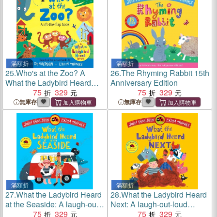
滿額折
滿額折
25.
Who's at the Zoo? A
26.
The Rhyming Rabbit 15th
What the Ladybird Heard
Anniversary Edition
Lift-the-flap book
75
329
75
329
無庫存
無庫存
滿額折
滿額折
27.
What the Ladybird Heard
28.
What the Ladybird Heard
at the Seaside: A laugh-out-
Next: A laugh-out-loud
loud rhyming adventure
75
329
rhyming adventure
75
329