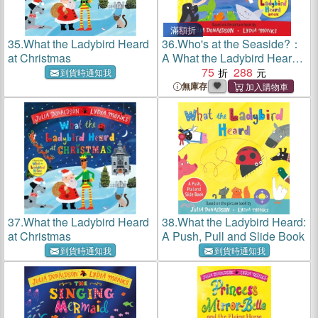
滿額折
35.
What the Ladybird Heard
36.
Who's at the Seaside?：
at Christmas
A What the Ladybird Heard
Book
75
288
到貨時通知我
無庫存
37.
What the Ladybird Heard
38.
What the Ladybird Heard:
at Christmas
A Push, Pull and Slide Book
到貨時通知我
到貨時通知我