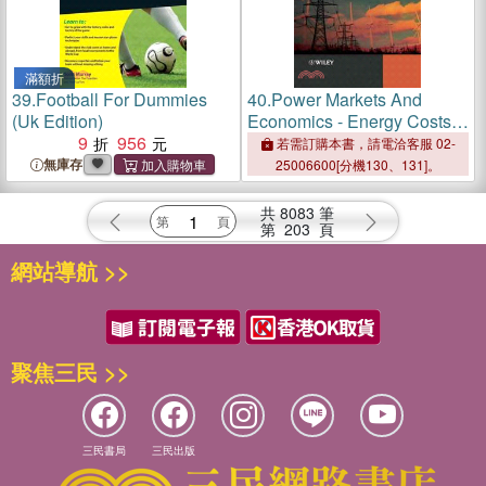
滿額折
39.
Football For Dummies
40.
Power Markets And
(Uk Edition)
Economics - Energy Costs,
9
956
Trading, Emmissions
若需訂購本書，請電洽客服 02-
無庫存
25006600[分機130、131]。
共
8083
筆
第
203
頁
網站導航 >>
聚焦三民 >>
三民書局
三民出版