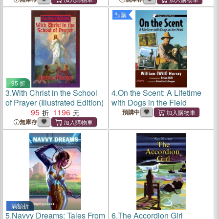
Second Earls of Stair
Second Earls of Stair
預購
95 折
3.
With Christ in the School
4.
On the Scent: A Lifetime
of Prayer (Illustrated Edition)
with Dogs in the Field
95
1196
預購中
無庫存
滿額折
5.
Navvy Dreams: Tales From
6.
The Accordion Girl