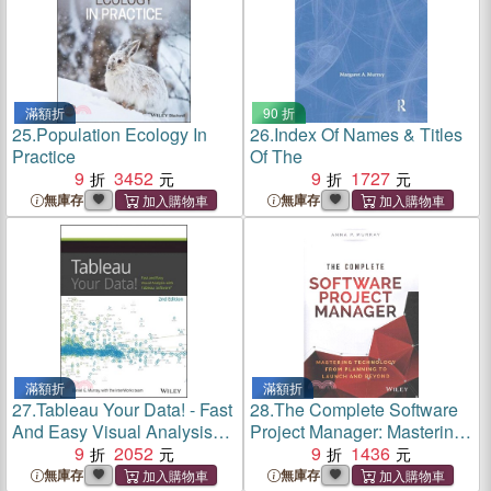
滿額折
90 折
25.
Population Ecology In
26.
Index Of Names & Titles
Practice
Of The
9
3452
9
1727
無庫存
無庫存
滿額折
滿額折
27.
Tableau Your Data! - Fast
28.
The Complete Software
And Easy Visual Analysis
Project Manager: Mastering
With Tableau Software, 2Nd
9
2052
Technology From Planning
9
1436
Edition
To Launch And Beyond
無庫存
無庫存