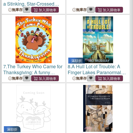
a Stinking, Star-Crossed
Milky Way, Book One
無庫存
無庫存
滿額折
7.
The Turkey Who Came for
8.
A Hull Lot of Trouble: A
Thanksgiving: A funny
Finger Lakes Paranormal
picture book for
Cozy Murder Mystery
無庫存
無庫存
Thanksgiving
滿額折