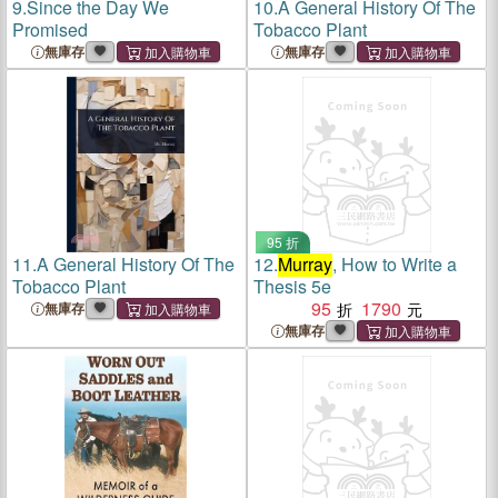
9.
Since the Day We
10.
A General History Of The
Promised
Tobacco Plant
無庫存
無庫存
95 折
11.
A General History Of The
12.
Murray
, How to Write a
Tobacco Plant
Thesis 5e
95
1790
無庫存
無庫存