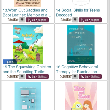
13.
Worn Out Saddles and
14.
Social Skills for Teens
Boot Leather: Memoir of a
Decoded
Wilderness Guide
無庫存
無庫存
滿額折
15.
The Squawking Chicken
16.
Cognitive Behavioral
and the Squatting Turtle:
Therapy for Rumination
Activity Book
Disorder
無庫存
無庫存