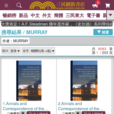
5
暢銷榜
新品
中文
外文
簡體
三民東大
電子書
親子
GO
！A.F. Steadman 獲年度作家，《史坎德》系列帶你踏上熱
搜尋結果
/
MURRAY
、
熱搜：
東野圭吾
高希均教授回憶錄
篩選
、
、
、
The Odyssey
父親節
如果歷
作者：MURRAY
、
、
史是一群喵
暑期推薦
國際布克
、
、
獎 臺灣漫遊錄
方念華
台灣的李
共
8083
筆
顯示
排序
、
、
登輝時代
數學女孩：黎曼猜想
第
1
/ 203
頁
偉大的迷走神經
1.
Annals and
2.
Annals and
Correspondence of the
Correspondence of the
Viscount and the First and
Viscount and the First and
無庫存
無庫存