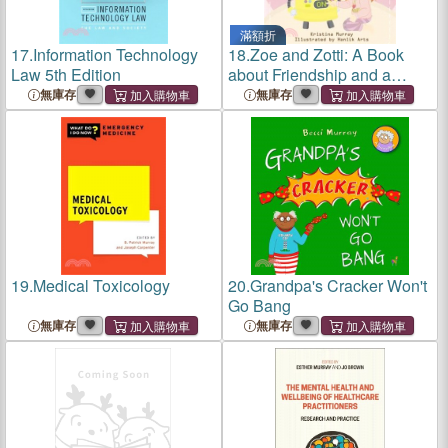
滿額折
17.
Information Technology
18.
Zoe and Zotti: A Book
Law 5th Edition
about Friendship and a
Robot
無庫存
無庫存
19.
Medical Toxicology
20.
Grandpa's Cracker Won't
Go Bang
無庫存
無庫存