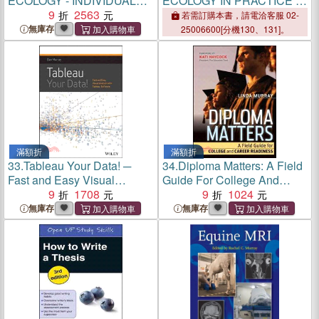
ECOLOGY - INDIVIDUALS,
ECOLOGY IN PRACTICE -
POPULATIONS, AND
9
2563
UNDERUSED, MISUSED
若需訂購本書，請電洽客服 02-
COMMUNITIES
AND ABUSED METHODS
無庫存
25006600[分機130、131]。
滿額折
滿額折
33.
Tableau Your Data! ─
34.
Diploma Matters: A Field
Fast and Easy Visual
Guide For College And
Analysis With Tableau
9
1708
Career Readiness
9
1024
Software
無庫存
無庫存