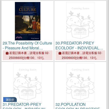
29.
The Possibility Of Culture
30.
PREDATOR-PREY
- Pleasure And Moral
ECOLOGY - INDIVIDUALS,
Development In Kant'S
POPULATIONS, AND
若需訂購本書，請電洽客服 02-
若需訂購本書，請電洽客服 02-
Aesthetics
COMMUNITIES
25006600[分機130、131]。
25006600[分機130、131]。
滿額折
31.
PREDATOR-PREY
32.
POPULATION