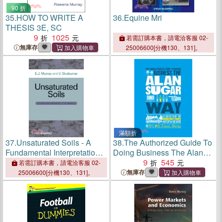
90 折
35.
HOW TO WRITE A
36.
Equine Mri
THESIS 3E, SC
9
1025
若需訂購本書，請電洽客服 02-
無庫存
25006600[分機130、131]。
滿額折
37.
Unsaturated Soils - A
38.
The Authorized Guide To
Fundamental Interpretation
Doing Business The Alan
Of Soil Behaviour
Sugar Way - 10 Secrets Of
9
545
若需訂購本書，請電洽客服 02-
The World'S Toughest
無庫存
25006600[分機130、131]。
Negotiator