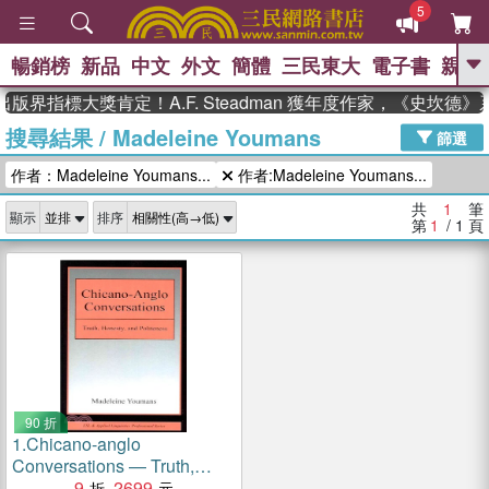
5
暢銷榜
新品
中文
外文
簡體
三民東大
電子書
親子
GO
版界指標大獎肯定！A.F. Steadman 獲年度作家，《史坎德
搜尋結果
/
Madeleine Youmans
、
熱搜：
東野圭吾
高希均教授回憶錄
篩選
、
、
、
The Odyssey
父親節
如果歷
作者：Madeleine Youmans...
作者:Madeleine Youmans...
、
、
史是一群喵
暑期推薦
國際布克
、
、
獎 臺灣漫遊錄
方念華
台灣的李
共
1
筆
顯示
排序
、
、
登輝時代
數學女孩：黎曼猜想
第
1
/ 1
頁
偉大的迷走神經
90 折
1.
Chicano-anglo
Conversations — Truth,
Honesty, and Politeness
9
2699