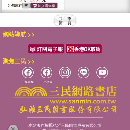
無庫存
共
1
筆
第
1
頁
網站導航 >>
聚焦三民 >>
三民書局
三民出版
本站著作權屬弘雅三民圖書股份有限公司