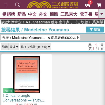
5
暢銷榜
新品
中文
外文
簡體
三民東大
電子書
親子
GO
標大獎肯定！A.F. Steadman 獲年度作家，《史坎德》系列
搜尋結果
/
Madeleine Youmans
、
熱搜：
東野圭吾
高希均教授回憶錄
篩選
、
、
、
The Odyssey
父親節
如果歷
作者：Madeleine Youmans...
商品定價:$800以上
、
、
史是一群喵
暑期推薦
國際布克
、
、
獎 臺灣漫遊錄
方念華
台灣的李
共
1
筆
顯示
排序
、
、
登輝時代
數學女孩：黎曼猜想
第
1
/ 1
頁
偉大的迷走神經
90 折
1.
Chicano-anglo
Conversations — Truth,
Honesty, and Politeness
9
2699