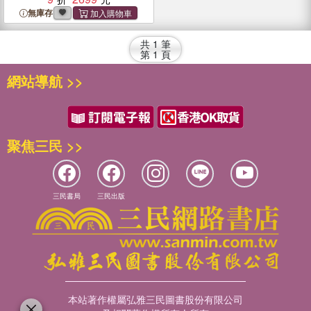
無庫存
共
1
筆
第
1
頁
網站導航 >>
聚焦三民 >>
三民書局
三民出版
本站著作權屬弘雅三民圖書股份有限公司