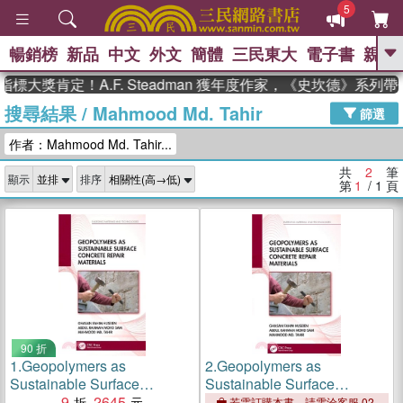
5
暢銷榜
新品
中文
外文
簡體
三民東大
電子書
親子
GO
標大獎肯定！A.F. Steadman 獲年度作家，《史坎德》系列
搜尋結果
/
Mahmood Md. Tahir
、
、
熱搜：
東野圭吾
The Odyssey
篩選
、
、
父親節
如果歷史是一群喵
暑期
作者：Mahmood Md. Tahir...
、
、
推薦
國際布克獎 臺灣漫遊錄
方
、
、
念華
台灣的李登輝時代
數學女
共
2
筆
顯示
排序
、
孩：黎曼猜想
偉大的迷走神經
第
1
/ 1
頁
90 折
1.
Geopolymers as
2.
Geopolymers as
Sustainable Surface
Sustainable Surface
Concrete Repair Materials
9
2645
Concrete Repair Materials
若需訂購本書，請電洽客服 02-