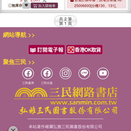
無庫存
25006600[分機130、131]。
共
2
筆
第
1
頁
網站導航 >>
聚焦三民 >>
三民書局
三民出版
本站著作權屬弘雅三民圖書股份有限公司