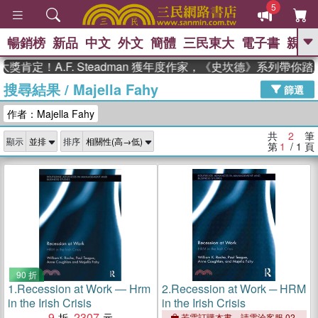
5
暢銷榜
新品
中文
外文
簡體
三民東大
電子書
親子
GO
獎肯定！A.F. Steadman 獲年度作家，《史坎德》系列帶你
搜尋結果
/
Majella Fahy
、
熱搜：
東野圭吾
高希均教授回憶錄
篩選
、
、
、
The Odyssey
父親節
如果歷
作者：Majella Fahy
、
、
史是一群喵
暑期推薦
國際布克
、
、
獎 臺灣漫遊錄
方念華
台灣的李
共
2
筆
顯示
排序
、
、
登輝時代
數學女孩：黎曼猜想
第
1
/ 1
頁
偉大的迷走神經
90 折
1.
Recession at Work ― Hrm
2.
Recession at Work ─ HRM
in the Irish Crisis
in the Irish Crisis
9
2307
若需訂購本書，請電洽客服 02-