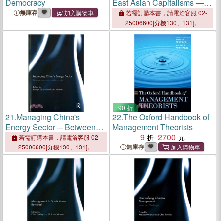
Democracy
East Asian Capitalisms ―
Enduring Trends, Emerging
無庫存
若需訂購本書，請電洽客服 02-
Patterns
25006600[分機130、131]。
90 折
21.
Managing China's
22.
The Oxford Handbook of
Energy Sector ─ Between
Management Theorists
the Market and the State
9
2700
若需訂購本書，請電洽客服 02-
無庫存
25006600[分機130、131]。