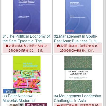
31.
The Political Economy of
32.
Management in South-
the Sars Epidemic: The
East Asia: Business Culture,
Impact on Human
Enterprises And Human
若需訂購本書，請電洽客服 02-
若需訂購本書，請電洽客服 02-
Resources in East Asia
Resources
25006600[分機130、131]。
25006600[分機130、131]。
滿額折
33.
Peter Krasnow ─
34.
Management Leadership
Maverick Modernist
Challenges in Asia
無庫存
若需訂購本書，請電洽客服 02-