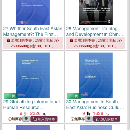
27.
Whither South East Asian
28.
Management Training
Management?: The First
and Development in China:
Decade of the New
Educating Managers in a
若需訂購本書，請電洽客服 02-
若需訂購本書，請電洽客服 02-
Millennium
Globalized Economy
25006600[分機130、131]。
25006600[分機130、131]。
90 折
90 折
29.
Globalizing International
30.
Management in South-
Human Resource
East Asia: Business Culture,
Management
9
2226
Enterprises and Human
9
1638
Resources
無庫存
無庫存