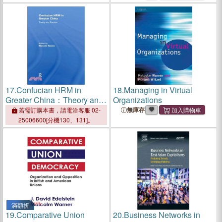
17.
Confucian HRM in
18.
Managing in Virtual
Greater China：Theory and
Organizations
Practice
無庫存
若需訂購本書，請電洽客服 02-
25006600[分機130、131]。
滿額折
19.
Comparative Union
20.
Business Networks in