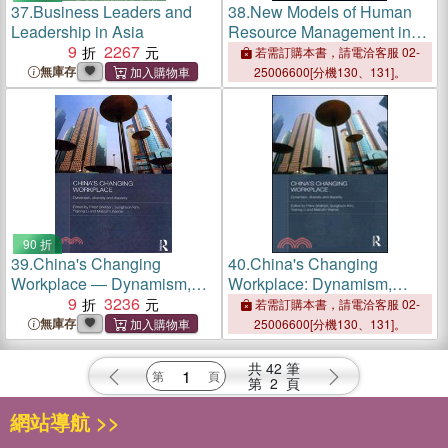
37.
Business Leaders and
38.
New Models of Human
Leadership in Asia
Resource Management in
9
2267
China and India
若需訂購本書，請電洽客服 02-
無庫存
25006600[分機130、131]。
90 折
39.
China's Changing
40.
China's Changing
Workplace ― Dynamism,
Workplace: Dynamism,
Diversity and Disparity
9
3236
Diversity and Disparity
若需訂購本書，請電洽客服 02-
無庫存
25006600[分機130、131]。
共
42
筆
第
2
頁
網站導航 >>