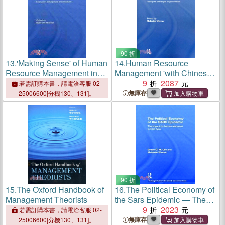
90 折
13.
'Making Sense' of Human
14.
Human Resource
Resource Management in
Management 'with Chinese
China: Economy,
Characteristics' ― Facing
9
2087
若需訂購本書，請電洽客服 02-
Enterprises and Workers
the Challanges of
無庫存
25006600[分機130、131]。
Globalization
90 折
15.
The Oxford Handbook of
16.
The Political Economy of
Management Theorists
the Sars Epidemic ― The
Impact on Human
9
2023
若需訂購本書，請電洽客服 02-
Resources in East Asia
無庫存
25006600[分機130、131]。