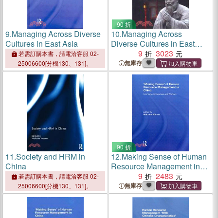
90 折
9.
Managing Across Diverse
10.
Managing Across
Cultures in East Asia
Diverse Cultures in East
Asia ─ Issues and
9
3023
若需訂購本書，請電洽客服 02-
Challenges in a Changing
無庫存
25006600[分機130、131]。
Globalized World
90 折
11.
Society and HRM in
12.
Making Sense of Human
China
Resource Management in
China
9
2483
若需訂購本書，請電洽客服 02-
無庫存
25006600[分機130、131]。