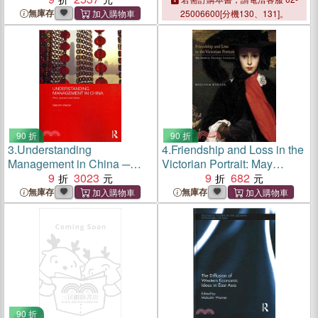
無庫存
25006600[分機130、131]。
90 折
90 折
3.
Understanding
4.
Friendship and Loss in the
Management in China ─
Victorian Portrait: May
Past, Present and Future
9
3023
Sartoris by Frederic Leighton
9
682
無庫存
無庫存
90 折