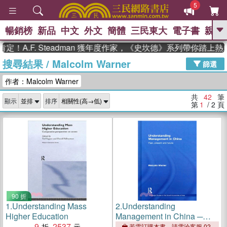
5
暢銷榜
新品
中文
外文
簡體
三民東大
電子書
親子
GO
F. Steadman 獲年度作家，《史坎德》系列帶你踏上熱血奇幻
搜尋結果
/
Malcolm Warner
、
熱搜：
東野圭吾
高希均教授回憶錄
篩選
、
、
、
The Odyssey
父親節
花開錦
作者：Malcolm Warner
、
、
、
繡
暑期推薦
方念華
台灣的
、
李登輝時代
數學女孩：黎曼猜想
共
42
筆
顯示
排序
、
、
偉大的迷走神經
如果歷史是一
第
1
/ 2
頁
、
群喵
臺灣漫遊錄
90 折
1.
Understanding Mass
2.
Understanding
Higher Education
Management in China ─
9
2537
Past, Present and Future
若需訂購本書，請電洽客服 02-