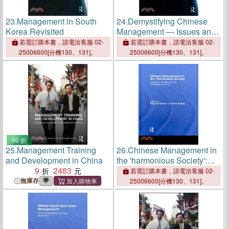
23.
Management in South
24.
Demystifying Chinese
Korea Revisited
Management ― Issues and
Challenges
若需訂購本書，請電洽客服 02-
若需訂購本書，請電洽客服 02-
25006600[分機130、131]。
25006600[分機130、131]。
90 折
25.
Management Training
26.
Chinese Management in
and Development in China
the 'harmonious Society':
9
2483
Managers, Markets and the
若需訂購本書，請電洽客服 02-
Globalized Economy
無庫存
25006600[分機130、131]。