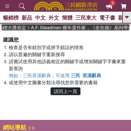
5
暢銷榜
新品
中文
外文
簡體
三民東大
電子書
親子
GO
標大獎肯定！A.F. Steadman 獲年度作家，《史坎德》系列
、
熱搜：
東野圭吾
高希均教授回憶錄
建議您
、
、
、
The Odyssey
父親節
如果歷
檢查是否有錯別字或拼字錯誤的情形
、
、
史是一群喵
暑期推薦
國際布克
、
、
請以普遍的關鍵字重新搜尋
獎 臺灣漫遊錄
方念華
台灣的李
、
、
登輝時代
數學女孩：黎曼猜想
請嘗試使用其他語義相近的關鍵字或增加關鍵字字彙來重
偉大的迷走神經
新查詢
例如：三民英漢辭典，可改用
三民 英漢辭典
或使用中文圖書分類法尋找您所需要的書籍
請回上一頁
網站導航 >>