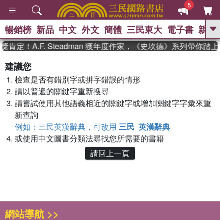
5
暢銷榜
新品
中文
外文
簡體
三民東大
電子書
親子
GO
肯定！A.F. Steadman 獲年度作家，《史坎德》系列帶你踏
、
熱搜：
東野圭吾
高希均教授回憶錄
建議您
、
、
、
The Odyssey
父親節
如果歷
檢查是否有錯別字或拼字錯誤的情形
、
、
史是一群喵
暑期推薦
國際布克
、
、
請以普遍的關鍵字重新搜尋
獎 臺灣漫遊錄
方念華
台灣的李
、
、
登輝時代
數學女孩：黎曼猜想
請嘗試使用其他語義相近的關鍵字或增加關鍵字字彙來重
偉大的迷走神經
新查詢
例如：三民英漢辭典，可改用
三民 英漢辭典
或使用中文圖書分類法尋找您所需要的書籍
請回上一頁
網站導航 >>