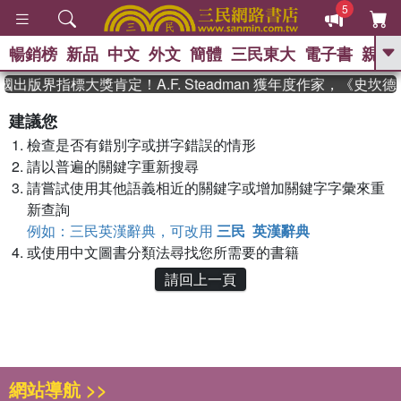
5
暢銷榜
新品
中文
外文
簡體
三民東大
電子書
親子
GO
國出版界指標大獎肯定！A.F. Steadman 獲年度作家，《史
、
熱搜：
東野圭吾
高希均教授回憶錄
建議您
、
、
、
The Odyssey
父親節
花開錦
檢查是否有錯別字或拼字錯誤的情形
、
、
、
繡
暑期推薦
方念華
台灣的
、
請以普遍的關鍵字重新搜尋
李登輝時代
數學女孩：黎曼猜想
、
、
偉大的迷走神經
如果歷史是一
請嘗試使用其他語義相近的關鍵字或增加關鍵字字彙來重
、
群喵
臺灣漫遊錄
新查詢
例如：三民英漢辭典，可改用
三民 英漢辭典
或使用中文圖書分類法尋找您所需要的書籍
請回上一頁
網站導航 >>