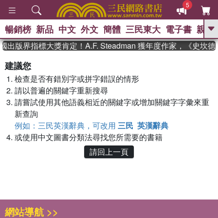
5
暢銷榜
新品
中文
外文
簡體
三民東大
電子書
親子
GO
國出版界指標大獎肯定！A.F. Steadman 獲年度作家，《史
、
熱搜：
東野圭吾
高希均教授回憶錄
建議您
、
、
、
The Odyssey
父親節
花開錦
檢查是否有錯別字或拼字錯誤的情形
、
、
、
繡
暑期推薦
方念華
台灣的
、
請以普遍的關鍵字重新搜尋
李登輝時代
數學女孩：黎曼猜想
、
、
偉大的迷走神經
如果歷史是一
請嘗試使用其他語義相近的關鍵字或增加關鍵字字彙來重
、
群喵
臺灣漫遊錄
新查詢
例如：三民英漢辭典，可改用
三民 英漢辭典
或使用中文圖書分類法尋找您所需要的書籍
請回上一頁
網站導航 >>