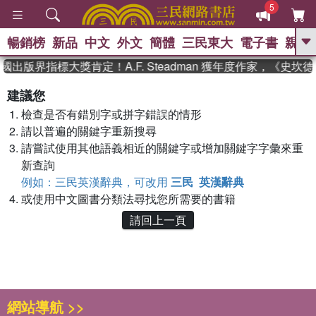
5
暢銷榜
新品
中文
外文
簡體
三民東大
電子書
親子
GO
國出版界指標大獎肯定！A.F. Steadman 獲年度作家，《史
、
熱搜：
東野圭吾
高希均教授回憶錄
建議您
、
、
、
The Odyssey
父親節
如果歷
檢查是否有錯別字或拼字錯誤的情形
、
、
史是一群喵
暑期推薦
國際布克
、
、
請以普遍的關鍵字重新搜尋
獎 臺灣漫遊錄
方念華
台灣的李
、
、
登輝時代
數學女孩：黎曼猜想
請嘗試使用其他語義相近的關鍵字或增加關鍵字字彙來重
偉大的迷走神經
新查詢
例如：三民英漢辭典，可改用
三民 英漢辭典
或使用中文圖書分類法尋找您所需要的書籍
請回上一頁
網站導航 >>