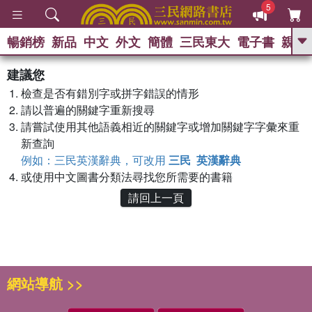
5
暢銷榜
新品
中文
外文
簡體
三民東大
電子書
親子
GO
建議您
熱搜：
檢查是否有錯別字或拼字錯誤的情形
請以普遍的關鍵字重新搜尋
請嘗試使用其他語義相近的關鍵字或增加關鍵字字彙來重
新查詢
例如：三民英漢辭典，可改用
三民 英漢辭典
或使用中文圖書分類法尋找您所需要的書籍
請回上一頁
網站導航 >>