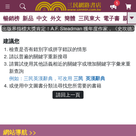
5
暢銷榜
新品
中文
外文
簡體
三民東大
電子書
親子
GO
出版界指標大獎肯定！A.F. Steadman 獲年度作家，《史坎
、
熱搜：
東野圭吾
高希均教授回憶錄
建議您
、
、
、
The Odyssey
父親節
如果歷
檢查是否有錯別字或拼字錯誤的情形
、
、
史是一群喵
暑期推薦
國際布克
、
、
請以普遍的關鍵字重新搜尋
獎 臺灣漫遊錄
方念華
台灣的李
、
、
登輝時代
數學女孩：黎曼猜想
請嘗試使用其他語義相近的關鍵字或增加關鍵字字彙來重
偉大的迷走神經
新查詢
例如：三民英漢辭典，可改用
三民 英漢辭典
或使用中文圖書分類法尋找您所需要的書籍
請回上一頁
網站導航 >>