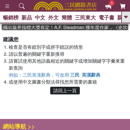
5
暢銷榜
新品
中文
外文
簡體
三民東大
電子書
親子
GO
英國出版界指標大獎肯定！A.F. Steadman 獲年度作家，《
、
熱搜：
東野圭吾
高希均教授回憶錄
建議您
、
、
、
The Odyssey
父親節
花開錦
檢查是否有錯別字或拼字錯誤的情形
、
、
、
繡
暑期推薦
方念華
台灣的
、
請以普遍的關鍵字重新搜尋
李登輝時代
數學女孩：黎曼猜想
、
、
偉大的迷走神經
如果歷史是一
請嘗試使用其他語義相近的關鍵字或增加關鍵字字彙來重
、
群喵
臺灣漫遊錄
新查詢
例如：三民英漢辭典，可改用
三民 英漢辭典
或使用中文圖書分類法尋找您所需要的書籍
請回上一頁
網站導航 >>