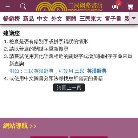
5
暢銷榜
新品
中文
外文
簡體
三民東大
電子書
親子
GO
建議您
熱搜：
檢查是否有錯別字或拼字錯誤的情形
請以普遍的關鍵字重新搜尋
請嘗試使用其他語義相近的關鍵字或增加關鍵字字彙來重
新查詢
例如：三民英漢辭典，可改用
三民 英漢辭典
或使用中文圖書分類法尋找您所需要的書籍
請回上一頁
網站導航 >>