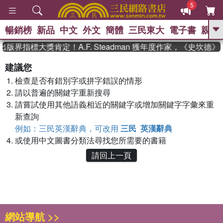
5
暢銷榜
新品
中文
外文
簡體
三民東大
電子書
親子
GO
出版界指標大獎肯定！A.F. Steadman 獲年度作家，《史坎
、
熱搜：
東野圭吾
高希均教授回憶錄
建議您
、
、
、
The Odyssey
父親節
如果歷
檢查是否有錯別字或拼字錯誤的情形
、
、
史是一群喵
暑期推薦
國際布克
、
、
請以普遍的關鍵字重新搜尋
獎 臺灣漫遊錄
方念華
台灣的李
、
、
登輝時代
數學女孩：黎曼猜想
請嘗試使用其他語義相近的關鍵字或增加關鍵字字彙來重
偉大的迷走神經
新查詢
例如：三民英漢辭典，可改用
三民 英漢辭典
或使用中文圖書分類法尋找您所需要的書籍
請回上一頁
網站導航 >>