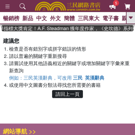
5
暢銷榜
新品
中文
外文
簡體
三民東大
電子書
親子
GO
指標大獎肯定！A.F. Steadman 獲年度作家，《史坎德》系
、
、
熱搜：
東野圭吾
The Odyssey
建議您
、
、
父親節
如果歷史是一群喵
暑期
檢查是否有錯別字或拼字錯誤的情形
、
、
推薦
國際布克獎 臺灣漫遊錄
方
、
、
請以普遍的關鍵字重新搜尋
念華
台灣的李登輝時代
數學女
、
孩：黎曼猜想
偉大的迷走神經
請嘗試使用其他語義相近的關鍵字或增加關鍵字字彙來重
新查詢
例如：三民英漢辭典，可改用
三民 英漢辭典
或使用中文圖書分類法尋找您所需要的書籍
請回上一頁
網站導航 >>