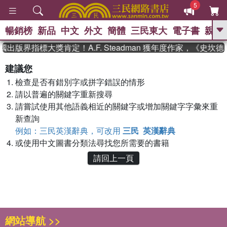
5
暢銷榜
新品
中文
外文
簡體
三民東大
電子書
親子
GO
國出版界指標大獎肯定！A.F. Steadman 獲年度作家，《史
、
、
熱搜：
東野圭吾
The Odyssey
建議您
、
、
父親節
如果歷史是一群喵
暑期
檢查是否有錯別字或拼字錯誤的情形
、
、
推薦
國際布克獎 臺灣漫遊錄
方
、
、
請以普遍的關鍵字重新搜尋
念華
台灣的李登輝時代
數學女
、
孩：黎曼猜想
偉大的迷走神經
請嘗試使用其他語義相近的關鍵字或增加關鍵字字彙來重
新查詢
例如：三民英漢辭典，可改用
三民 英漢辭典
或使用中文圖書分類法尋找您所需要的書籍
請回上一頁
網站導航 >>