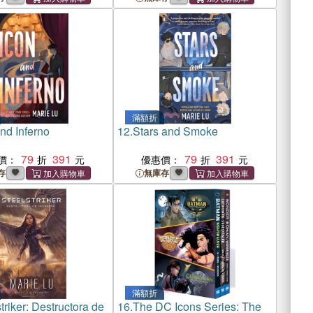
滿額折
nd Inferno
12.
Stars and Smoke
79
391
79
391
價：
優惠價：
存
無庫存
滿額折
triker: Destructora de
16.
The DC Icons Series: The