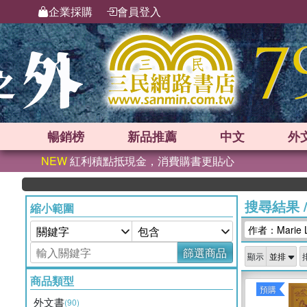
企業採購
會員登入
暢銷榜
新品
推薦
中文
外
NEW
紅利積點抵現金，消費購書更貼心
搜尋結果
縮小範圍
作者：Marie 
篩選商品
顯示
商品類型
預購
外文書
(90)