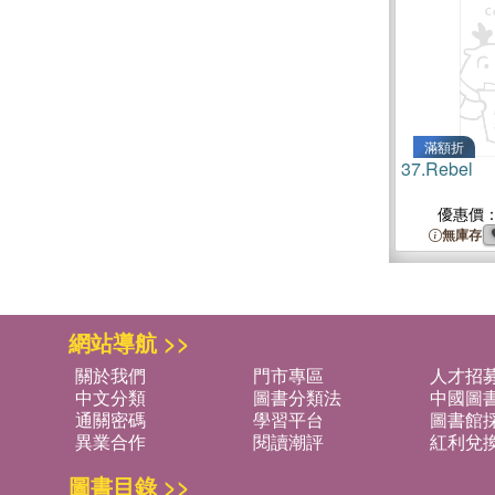
滿額折
37.
Rebel
優惠價
無庫存
網站導航 >>
關於我們
門市專區
人才招
中文分類
圖書分類法
中國圖
通關密碼
學習平台
圖書館採
異業合作
閱讀潮評
紅利兌
圖書目錄 >>