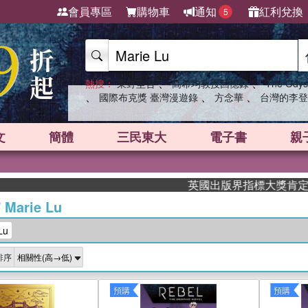
會員專區
購物車
通知
紅利兌換
5
、
、
熱搜：
東野圭吾
高希均教授回憶錄
The Odys
、
、
、
國際布克獎 臺灣漫遊錄
方念華
台灣的李登
文
簡體
三民東大
電子書
親
英國出版界指標大獎肯定！A.F. S
/
Marie Lu
Lu
排序
預購
預購