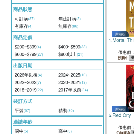
商品狀態
可訂購
無法訂購
(87)
(3)
有庫存
無庫存
(4)
(86)
滿額折
商品定價
1.
Mortal Th
$200~$399
$400~$599
(4)
(38)
優惠價
$600~$799
$800以上
(27)
(21)
預購中
出版日期
2026年以後
2024~2025
(4)
(10)
2022~2023
2020~2021
(7)
(13)
2018~2019
2017年以前
(22)
(34)
裝訂方式
滿額折
平裝
精裝
(57)
(30)
5.
Red City
適讀年齡
優惠價
國中
高中
(5)
(3)
無庫存