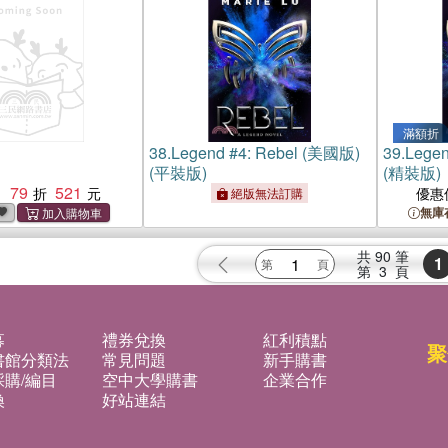
滿額折
38.
Legend #4: Rebel (美國版)
39.
Legen
(平裝版)
(精裝版)
79
521
：
優惠
絕版無法訂購
無庫
共
90
筆
1
第
3
頁
募
禮券兌換
紅利積點
聚
書館分類法
常見問題
新手購書
購/編目
空中大學購書
企業合作
換
好站連結