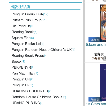
出版社/品牌
Penguin Group USA
(17)
Putnam Pub Group
(11)
UK Penguin
(9)
Roaring Brook
(6)
Square Fish
(5)
滿額折
Penguin Books Ltd
(4)
9.
Icon and I
Penguin Random House Children's UK
(4)
優惠價
Roaring Brook Press
(4)
無庫存
Speak
(4)
PBKPENYR
(2)
Pan Macmillan
(2)
Penguin UK
(2)
Penguin Uk
(2)
ROARING BROOK PR
(2)
Random House Childrens Books
(2)
滿額折
URANO PUB INC
(2)
13.
Stars a