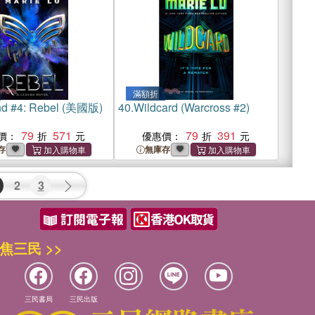
滿額折
d #4: Rebel (美國版)
40.
Wildcard (Warcross #2)
79
571
79
391
價：
優惠價：
存
無庫存
2
3
焦三民 >>
三民書局
三民出版