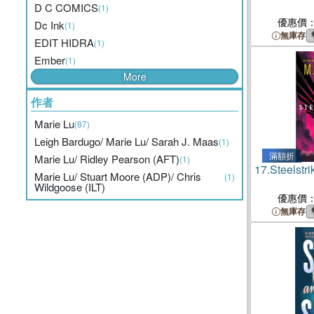
D C COMICS
(1)
優惠價
Dc Ink
(1)
無庫存
EDIT HIDRA
(1)
Ember
(1)
More
作者
Marie Lu
(87)
Leigh Bardugo/ Marie Lu/ Sarah J. Maas
(1)
滿額折
Marie Lu/ Ridley Pearson (AFT)
(1)
17.
Steelstri
Marie Lu/ Stuart Moore (ADP)/ Chris
(1)
Wildgoose (ILT)
優惠價
無庫存