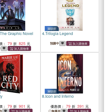
滿額折
 The Graphic Novel
4.
Trilogia Legend
79
825
價：
預購中
中
滿額折
ty
8.
Icon and Inferno
79
901
79
391
價：
優惠價：
存
無庫存