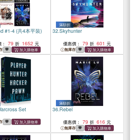
滿額折
nd #1-4 (共4本平裝)
32.
Skyhunter
79
1652
79
601
價：
優惠價：
存
無庫存
滿額折
arcross Set
36.
Rebel
79
616
存
優惠價：
無庫存