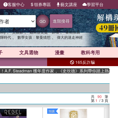
客服中心
領券專區
藝文講座
學習平台
進階搜尋
GO
、
、
、
sey
父親節
如果歷史是一群喵
暑期推薦
、
、
輝時代
數學女孩：黎曼猜想
偉大的迷走神經
子
文具選物
漫畫
教科考用
165反詐騙
teadman 獲年度作家，《史坎德》系列帶你踏上熱血奇幻旅程
共
90
筆
第
1
/ 3
頁
預購