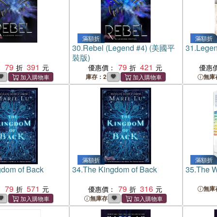
滿額折
滿額折
30.
Rebel (Legend #4) (美國平
31.
Lege
裝版)
79
391
79
421
：
優惠價：
優惠
庫存：2
無庫
滿額折
滿額折
gdom of Back
34.
The Kingdom of Back
35.
The W
79
571
79
316
：
優惠價：
無庫
無庫存