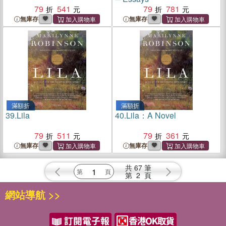
79
541
79
781
無庫存
無庫存
滿額折
滿額折
39.
Lila
40.
Lila：A Novel
79
511
79
361
無庫存
無庫存
共
67
筆
第
2
頁
網站導航 >>