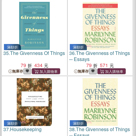
滿額折
滿額折
35.
The Givenness Of Things
36.
The Givenness of Things
─ Essays
79
434
79
571
無庫存
無庫存
滿額折
滿額折
37.
Housekeeping
38.
The Givenness of Things
─ Essays