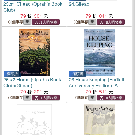
23.
#1 Gilead (Oprah's Book
24.
Gilead
Club)
79
301
79
841
無庫存
無庫存
滿額折
滿額折
25.
#2 Home (Oprah's Book
26.
Housekeeping (Fortieth
Club)(Gilead)
Anniversary Edition): A
79
301
Novel (Oprah's Book Club)
79
511
無庫存
無庫存