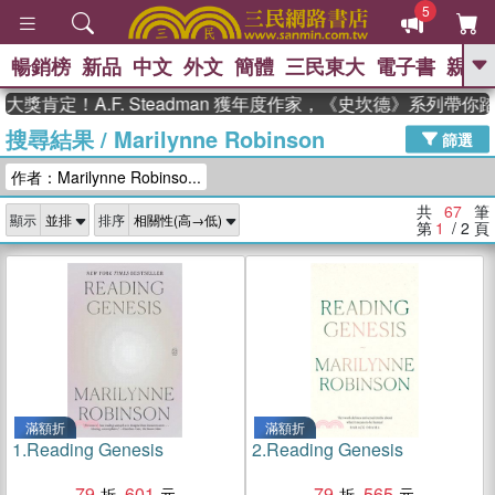
5
暢銷榜
新品
中文
外文
簡體
三民東大
電子書
親子
GO
！A.F. Steadman 獲年度作家，《史坎德》系列帶你踏上熱
搜尋結果
/
Marilynne Robinson
、
熱搜：
東野圭吾
高希均教授回憶錄
篩選
、
、
、
The Odyssey
父親節
如果歷
作者：Marilynne Robinso...
、
、
史是一群喵
暑期推薦
國際布克
、
、
獎 臺灣漫遊錄
方念華
台灣的李
共
67
筆
顯示
排序
、
、
登輝時代
數學女孩：黎曼猜想
第
1
/ 2
頁
偉大的迷走神經
滿額折
滿額折
1.
Reading Genesis
2.
Reading Genesis
79
601
79
565