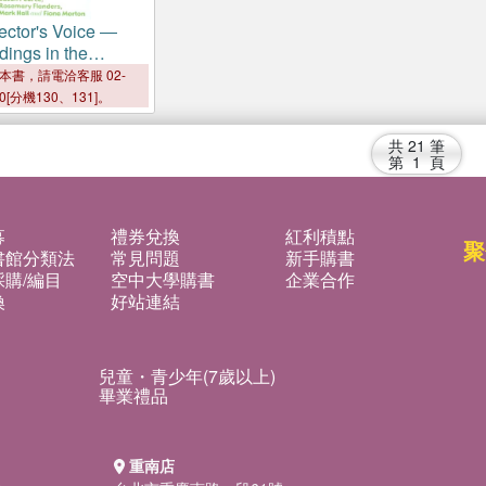
ector's Voice ―
dings in the
Collecting : Imperial
本書，請電洽客服 02-
00[分機130、131]。
共
21
筆
第
1
頁
募
禮券兌換
紅利積點
聚
書館分類法
常見問題
新手購書
購/編目
空中大學購書
企業合作
換
好站連結
兒童・青少年(7歲以上)
畢業禮品
重南店