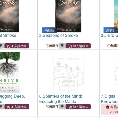
滿額折
滿額折
of Smoke
2.
Seasons of Smoke
3.
J-Bro 
無庫存
無庫
Digging Deep,
6.
Splinters of the Mind:
7.
Digital
ut
Escaping the Matrix
Knowledg
Conferen
無庫存
若需訂
Practice o
2500
Tpdl 202