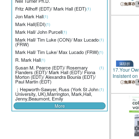
Neil Turner Ph.D.
無庫存
Fritz Allhoff (EDT)/ Mark Hall (EDT)
(1)
Jon Mark Hall
(1)
Mark Hall(EDI)
(1)
Mark Hall/ John Purcell
(1)
Mark Hall/ Tim Luke (CON)/ Max Lucado
(1)
(FRW)
Mark Hall/ Tim Luke/ Max Lucado (FRW)
(1)
R. Mark Hall
(1)
滿額折
Susan M. Pearce (EDT)/ Rosemary
(1)
17.
Your Ow
Flanders (EDT)/ Mark Hall (EDT)/ Fiona
Insistent on
Morton (EDT)/ Alexandra Bounia (EDT)/
Paul Martin (EDT)
無庫存
；Hepworth-Sawyer, Russ (York St John
(1)
University, UK),Marrington, Mark,Hall,
Jenny,Beaumont, Emily
More