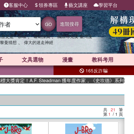
客服中心
領券專區
藝文講座
學習平台
進階搜尋
GO
、
、
果歷史是一群喵
暑期推薦
國際布克獎 臺灣漫
、
黎曼猜想
偉大的迷走神經
子
文具選物
漫畫
教科考用
165反詐騙
定！A.F. Steadman 獲年度作家，《史坎德》系列帶你踏上
共
21
筆
第
1
/ 1
頁