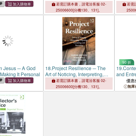
Legal Imp
若需訂購本書，請電洽客服 02-
若需訂
25006600[分機130、131]。
2500
90 折
n Jesus ─ A God
18.
Project Resilience ─ The
19.
Conte
 Making It Personal
Art of Noticing, Interpreting,
and Entr
Preparing, Containing and
Context
優惠
若需訂購本書，請電洽客服 02-
Recovering
無庫
25006600[分機130、131]。