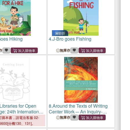
滿額折
Goes Hiking
4.
J-Bro goes Fishing
存
無庫存
 Libraries for Open
8.
Around the Texts of Writing
e: 24th International
Center Work ─ An Inquiry-
ce on Theory and
Based Approach to Tutor
無庫存
購本書，請電洽客服 02-
f Digital Libraries,
Education
6600[分機130、131]。
0, Lyon, France,