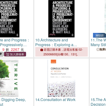
August 2
滿額折
ure and Progress：
10.
Architecture and
11.
The W
 Progressively
Progress：Exploring a
Many Stil
 Built Environment
9
2267
Progressively Problematic
：
無庫
若需訂購本書，請電洽客服 02-
Built Environment
25006600[分機130、131]。
 Digging Deep,
14.
Consultation at Work
15.
The A
ut
Decision