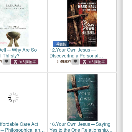
5-27
滿額折
ell ─ Why Are So
12.
Your Own Jesus ―
l Thirsty?
Discovering a Personal
Relationship With Christ
存
無庫存
ffordable Care Act
16.
Your Own Jesus ─ Saying
 ─ Philosophical and
Yes to the One Relationship