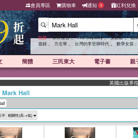
會員專區
購物車
通知
紅利兌換
5
、
、
、
熱搜：
東野圭吾
The Odyssey
父親節
如
、
、
、
遊錄
方念華
台灣的李登輝時代
數學女孩：
文
簡體
三民東大
電子書
親
英國出版界指標大獎肯
/
Mark Hall
ll
排序