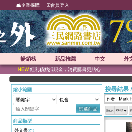
企業採購
會員登入
暢銷榜
新品
推薦
中文
外
NEW
紅利積點抵現金，消費購書更貼心
搜尋結果
縮小範圍
作者：Mark Ha
篩選商品
顯示
商品類型
外文書
(21)