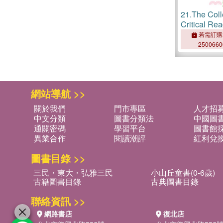
21.
The Coll
Critical Rea
Practice of 
若需訂購
Voices
250066
網站導航 >>
關於我們
門市專區
人才招
中文分類
圖書分類法
中國圖
通關密碼
學習平台
圖書館採
異業合作
閱讀潮評
紅利兌
圖書目錄 >>
三民・東大・弘雅三民
小山丘童書(0-6歲)
古籍圖書目錄
古典圖書目錄
聯絡資訊 >>
網路書店
復北店