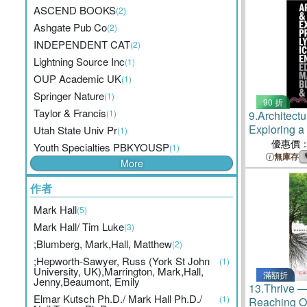
ASCEND BOOKS
(2)
Ashgate Pub Co
(2)
INDEPENDENT CAT
(2)
Lightning Source Inc
(1)
OUP Academic UK
(1)
Springer Nature
(1)
90 折
Taylor & Francis
(1)
9.
Architect
Exploring a
Utah State Univ Pr
(1)
Problematic
優惠價
Youth Specialties PBKYOUSP
(1)
無庫存
More
作者
Mark Hall
(5)
Mark Hall/ Tim Luke
(3)
;Blumberg, Mark,Hall, Matthew
(2)
;Hepworth-Sawyer, Russ (York St John
(1)
University, UK),Marrington, Mark,Hall,
滿額折
Jenny,Beaumont, Emily
13.
Thrive ―
Elmar Kutsch Ph.D./ Mark Hall Ph.D./
(1)
Reaching O