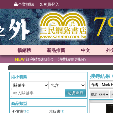
企業採購
會員登入
暢銷榜
新品
推薦
中文
外
NEW
紅利積點抵現金，消費購書更貼心
搜尋結果
縮小範圍
作者：Mark H
篩選商品
顯示
商品類型
外文書
港版書
(10)
(1)