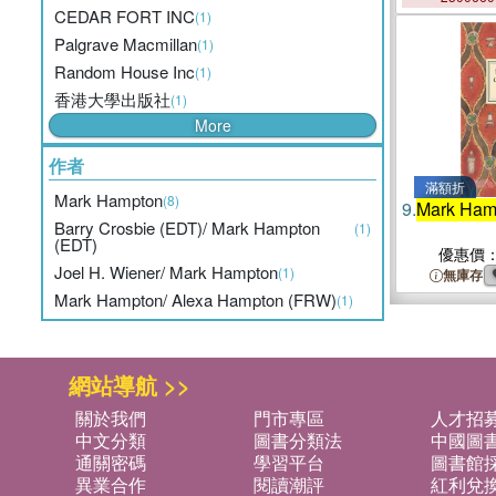
CEDAR FORT INC
(1)
Palgrave Macmillan
(1)
Random House Inc
(1)
香港大學出版社
(1)
More
作者
滿額折
Mark Hampton
(8)
9.
Mark Ham
Barry Crosbie (EDT)/ Mark Hampton
(1)
(EDT)
優惠價
Joel H. Wiener/ Mark Hampton
(1)
無庫存
Mark Hampton/ Alexa Hampton (FRW)
(1)
網站導航 >>
關於我們
門市專區
人才招
中文分類
圖書分類法
中國圖
通關密碼
學習平台
圖書館採
異業合作
閱讀潮評
紅利兌