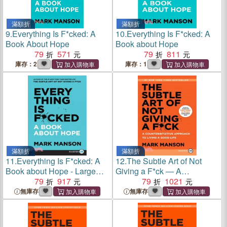
滿額折
滿額折
9.
Everything Is F*cked: A
10.
Everything Is F*cked: A
Book About Hope
Book about Hope
79
571
79
811
庫存：2
庫存：1
滿額折
滿額折
11.
Everything Is F*cked: A
12.
The Subtle Art of Not
Book about Hope - Large
Giving a F*ck ― A
Print
79
917
Counterintuitive Approach to
79
1021
Living a Good Life
無庫存
無庫存