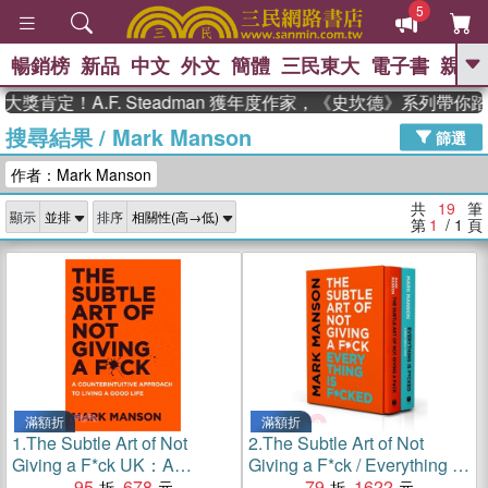
5
暢銷榜
新品
中文
外文
簡體
三民東大
電子書
親子
GO
肯定！A.F. Steadman 獲年度作家，《史坎德》系列帶你踏
搜尋結果
/
Mark Manson
、
熱搜：
東野圭吾
高希均教授回憶錄
篩選
、
、
、
The Odyssey
父親節
如果歷
作者：Mark Manson
、
、
史是一群喵
暑期推薦
國際布克
、
、
獎 臺灣漫遊錄
方念華
台灣的李
共
19
筆
顯示
排序
、
、
登輝時代
數學女孩：黎曼猜想
第
1
/ 1
頁
偉大的迷走神經
滿額折
滿額折
1.
The Subtle Art of Not
2.
The Subtle Art of Not
Giving a F*ck UK：A
Giving a F*ck / Everything Is
Counterintuitive Approach to
95
678
F*cked Box Set
79
1622