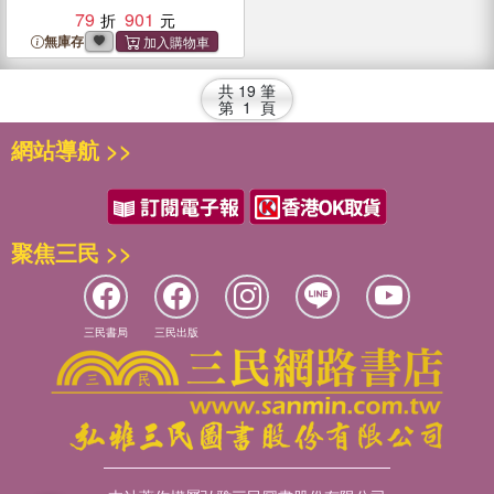
79
901
無庫存
共
19
筆
第
1
頁
網站導航 >>
聚焦三民 >>
三民書局
三民出版