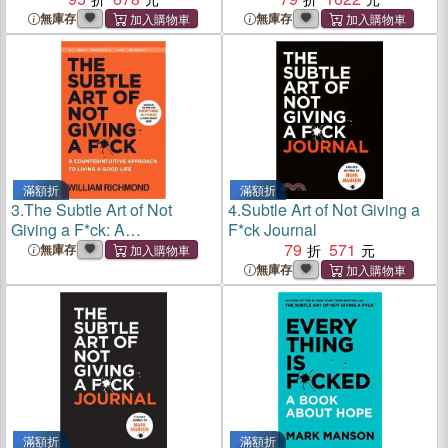
Living a Good Life
無庫存
無庫存
滿額折
滿額折
3.
The Subtle Art of Not
4.
Subtle Art of Not Giving a
Giving a F*ck: A
F*ck Journal
Counterintuitive Approach to
79
571
無庫存
Living a Good Life (New
無庫存
Summary and Analysis)
滿額折
滿額折