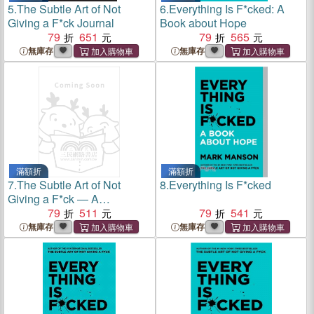
5.
The Subtle Art of Not
6.
Everything Is F*cked: A
Giving a F*ck Journal
Book about Hope
79
651
79
565
無庫存
無庫存
滿額折
滿額折
7.
The Subtle Art of Not
8.
Everything Is F*cked
Giving a F*ck ― A
Counterintuitive Approach to
79
511
79
541
Living a Good Life
無庫存
無庫存