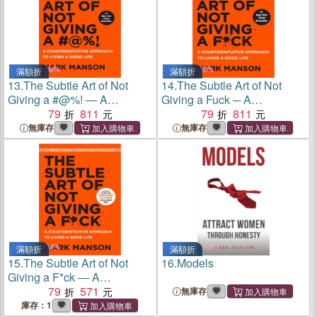
滿額折
滿額折
13.
The Subtle Art of Not
14.
The Subtle Art of Not
Giving a #@%! ― A
Giving a Fuck ─ A
Counterintuitive Approach to
79
811
Counterintuitive Approach to
79
811
Living a Good Life
Living a Good Life
無庫存
無庫存
滿額折
滿額折
15.
The Subtle Art of Not
16.
Models
Giving a F*ck ― A
Counterintuitive Approach to
79
571
無庫存
Living a Good Life
庫存：1